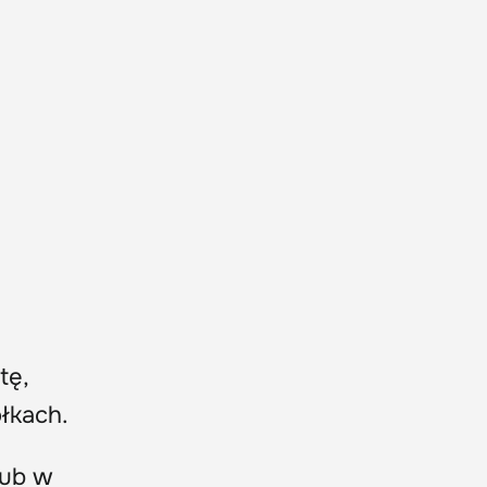
tę,
łkach.
lub w