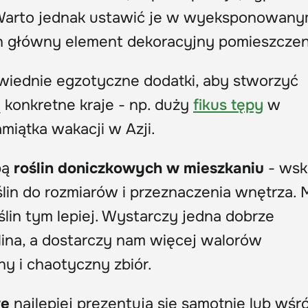
. Warto jednak ustawić je w wyeksponowan
ch główny element dekoracyjny pomieszczen
wiednie egzotyczne dodatki, aby stworzyć
konkretne kraje - np. duży
fikus tępy
w
amiątka wakacji w Azji.
bą
roślin doniczkowych w mieszkaniu
- wsk
ślin do rozmiarów i przeznaczenia wnętrza.
ślin tym lepiej. Wystarczy jedna dobrze
ina, a dostarczy nam więcej walorów
y i chaotyczny zbiór.
we
najlepiej prezentują się samotnie lub wśr