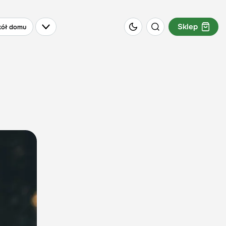
Sklep
ół domu