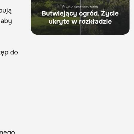
Artykuł sponsorowany
bują
Butwiejący ogród. Życie
 aby
ukryte w rozkładzie
tęp do
nnego.