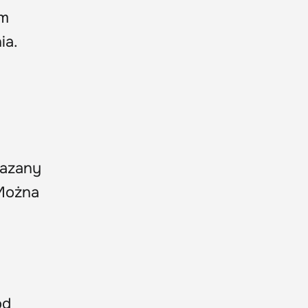
ym
ia.
azany
 Można
ód