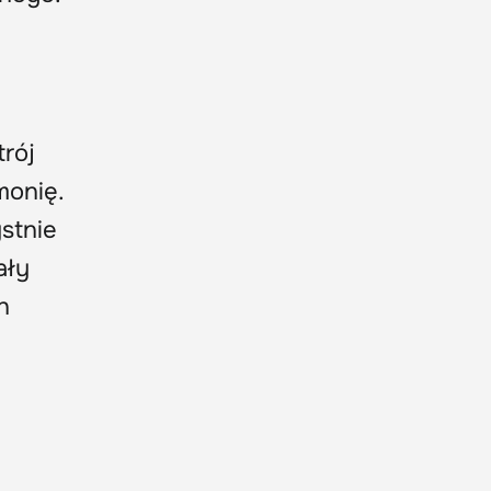
trój
monię.
stnie
ały
h