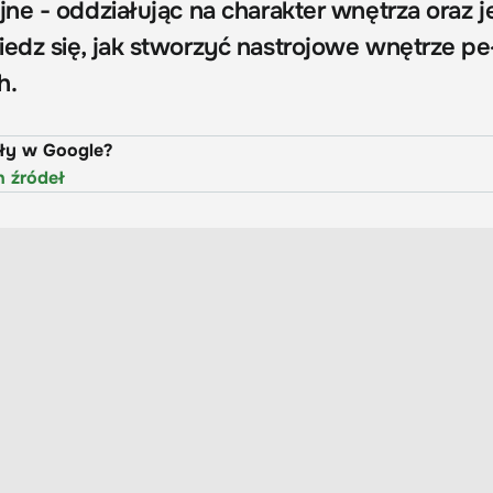
ne - oddziałując na charakter wnętrza oraz 
dz się, jak stworzyć nastrojowe wnętrze pe
h.
uły w Google?
h źródeł