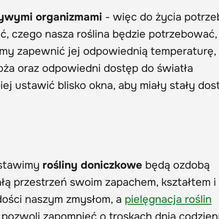
 żywymi organizmami
- więc do życia potrze
eć, czego nasza roślina będzie potrzebować,
imy zapewnić jej odpowiednią temperaturę,
oża oraz odpowiedni dostęp do światła
iej ustawić blisko okna, aby miały stały dos
ostawimy
rośliny doniczkowe
będą ozdobą
ałą przestrzeń swoim zapachem, kształtem i
adości naszym zmysłom, a
pielęgnacja roślin
i pozwoli zapomnieć o troskach dnia codzie