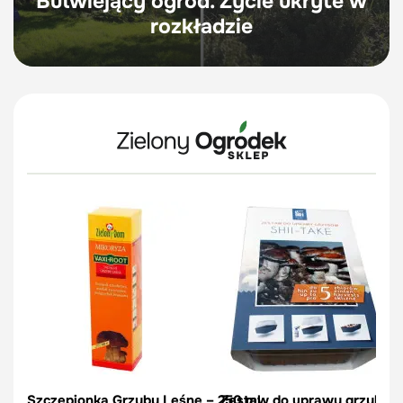
Butwiejący ogród. Życie ukryte w
rozkładzie
Szczepionka Grzyby Leśne – 250 ml
Zestaw do uprawy grzybów –