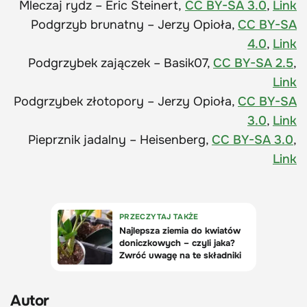
Mleczaj rydz – Eric Steinert,
CC BY-SA 3.0
,
Link
Podgrzyb brunatny – Jerzy Opioła,
CC BY-SA
4.0
,
Link
Podgrzybek zajączek – Basik07,
CC BY-SA 2.5
,
Link
Podgrzybek złotopory – Jerzy Opioła,
CC BY-SA
3.0
,
Link
Pieprznik jadalny – Heisenberg,
CC BY-SA 3.0
,
Link
Autor