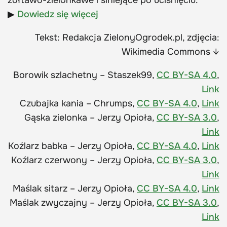
żółtawo-zielonkawe i siniejące po uciśnięciu.
▶
Dowiedz się więcej
Tekst: Redakcja ZielonyOgrodek.pl, zdjęcia:
Wikimedia Commons ↓
Borowik szlachetny – Staszek99,
CC BY-SA 4.0
,
Link
Czubajka kania – Chrumps,
CC BY-SA 4.0
,
Link
Gąska zielonka – Jerzy Opioła,
CC BY-SA 3.0
,
Link
Koźlarz babka – Jerzy Opioła,
CC BY-SA 4.0
,
Link
Koźlarz czerwony – Jerzy Opioła,
CC BY-SA 3.0
,
Link
Maślak sitarz – Jerzy Opioła,
CC BY-SA 4.0
,
Link
Maślak zwyczajny – Jerzy Opioła,
CC BY-SA 3.0
,
Link