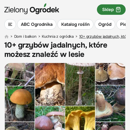
Sklep
ABC Ogrodnika
Katalog roślin
Ogród
Piel
>
Dom i balkon
>
Kuchnia z ogródka
>
10+ grzybów jadalnych, które
10+ grzybów jadalnych, które
możesz znaleźć w lesie