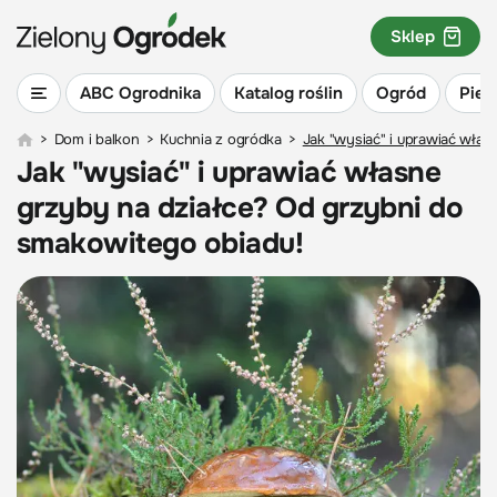
Sklep
ABC Ogrodnika
Katalog roślin
Ogród
Piel
>
Dom i balkon
>
Kuchnia z ogródka
>
Jak "wysiać" i uprawiać włas
Jak "wysiać" i uprawiać własne
grzyby na działce? Od grzybni do
smakowitego obiadu!