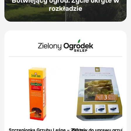
Butwiejący ogród. Życie ukryte w
rozkładzie
Szczepionka Grzyby Leśne – 250 ml
Zestaw do uprawy grzybów –