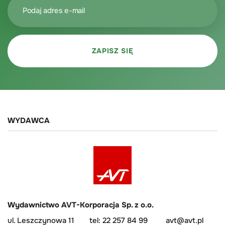
WYDAWCA
Wydawnictwo AVT-Korporacja Sp. z o.o.
ul. Leszczynowa 11
tel: 22 257 84 99
avt@avt.pl