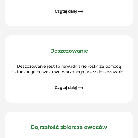
drzewami i krzewami, w tym m.in. ich morfologią,
anatomią, geografią, genetyką. Zajmuje się też
Czytaj dalej ⟶
introdukcją – wprowadzeniem do uprawy obcych
gatunków roślin oraz ich aklimatyzacją.
Deszczowanie
Deszczowanie jest to nawadnianie roślin za pomocą
sztucznego deszczu wytwarzanego przez deszczownię.
Czytaj dalej ⟶
Dojrzałość zbiorcza owoców