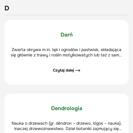
D
Darń
Zwarta okrywa m.in. łąk i ogrodów i pastwisk, składająca
się głównie z trawy i roślin motylkowatych lub też z samej
trawy, tworząc trawnik.
Czytaj dalej ⟶
Dendrologia
Nauka o drzewach (gr. déndron – drzewo, lógos – nauka),
inaczej drzewoznawstwo. Dział botaniki zajmujący się