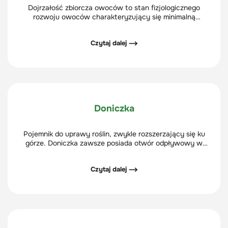
Dojrzałość zbiorcza owoców to stan fizjologicznego
rozwoju owoców charakteryzujący się minimalną
intensywnością oddychania, w którym są one już
całkowicie wykształcone i wyrośnięte a szypułki łatwo
Czytaj dalej ⟶
odrywają się od pędu owoconośnego.
Doniczka
Pojemnik do uprawy roślin, zwykle rozszerzający się ku
górze. Doniczka zawsze posiada otwór odpływowy w
dnie - przez który odpływa nadmiar wody. Tym różni się
od osłonki na doniczkę, która nie posiada otworu
Czytaj dalej ⟶
odpływowego.