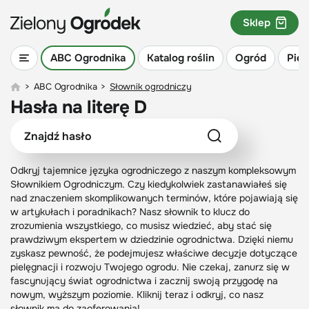
Sklep
ABC Ogrodnika
Katalog roślin
Ogród
Piel
>
ABC Ogrodnika
>
Słownik ogrodniczy
Hasła na literę D
Odkryj tajemnice języka ogrodniczego z naszym kompleksowym
Słownikiem Ogrodniczym. Czy kiedykolwiek zastanawiałeś się
nad znaczeniem skomplikowanych terminów, które pojawiają się
w artykułach i poradnikach? Nasz słownik to klucz do
zrozumienia wszystkiego, co musisz wiedzieć, aby stać się
prawdziwym ekspertem w dziedzinie ogrodnictwa. Dzięki niemu
zyskasz pewność, że podejmujesz właściwe decyzje dotyczące
pielęgnacji i rozwoju Twojego ogrodu. Nie czekaj, zanurz się w
fascynujący świat ogrodnictwa i zacznij swoją przygodę na
nowym, wyższym poziomie. Kliknij teraz i odkryj, co nasz
słownik ma do zaoferowania!