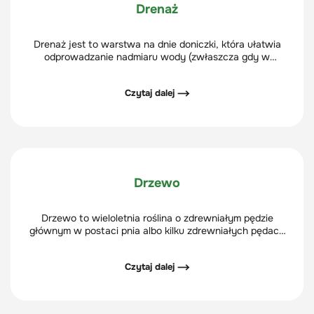
Drenaż
Drenaż jest to warstwa na dnie doniczki, która ułatwia
odprowadzanie nadmiaru wody (zwłaszcza gdy w
doniczce nie ma dziurek) oraz zwiększa przepuszczalność
powietrza.
Czytaj dalej ⟶
Drzewo
Drzewo to wieloletnia roślina o zdrewniałym pędzie
głównym w postaci pnia albo kilku zdrewniałych pędach
głównych, z których wychodzą gałęzie tworzące koronę.
Ten pokrój rośliny jest niezmienny bez względu na porę
Czytaj dalej ⟶
roku.