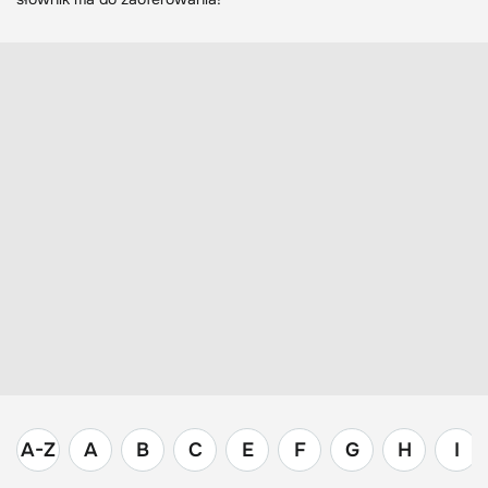
A-Z
A
B
C
E
F
G
H
I