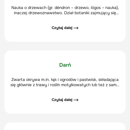
Nauka o drzewach (gr. déndron – drzewo, lógos – nauka),
inaczej drzewoznawstwo. Dział botaniki zajmujący się
drzewami i krzewami, w tym m.in. ich morfologią,
anatomią, geografią, genetyką. Zajmuje się też
Czytaj dalej ⟶
introdukcją – wprowadzeniem do uprawy obcych
gatunków roślin oraz ich aklimatyzacją.
Darń
Zwarta okrywa m.in. łąk i ogrodów i pastwisk, składająca
się głównie z trawy i roślin motylkowatych lub też z samej
trawy, tworząc trawnik.
Czytaj dalej ⟶