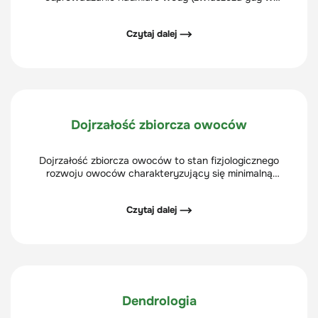
doniczce nie ma dziurek) oraz zwiększa przepuszczalność
powietrza.
Czytaj dalej ⟶
Dojrzałość zbiorcza owoców
Dojrzałość zbiorcza owoców to stan fizjologicznego
rozwoju owoców charakteryzujący się minimalną
intensywnością oddychania, w którym są one już
całkowicie wykształcone i wyrośnięte a szypułki łatwo
Czytaj dalej ⟶
odrywają się od pędu owoconośnego.
Dendrologia