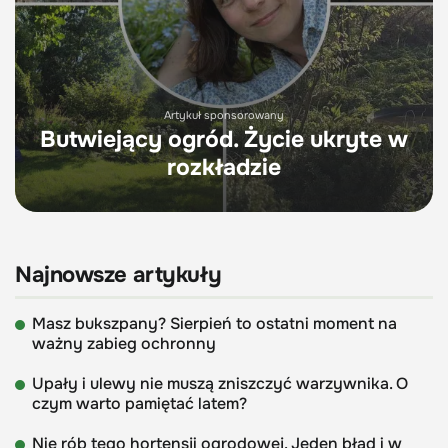
Artykuł sponsorowany
Butwiejący ogród. Życie ukryte w
rozkładzie
Najnowsze artykuły
Masz bukszpany? Sierpień to ostatni moment na
ważny zabieg ochronny
Upały i ulewy nie muszą zniszczyć warzywnika. O
czym warto pamiętać latem?
Nie rób tego hortensji ogrodowej. Jeden błąd i w