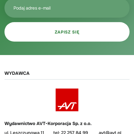
WYDAWCA
Wydawnictwo AVT-Korporacja Sp. z o.o.
ul. Leszczynowa 11
tel: 22 257 84 99
avt@avt.pl