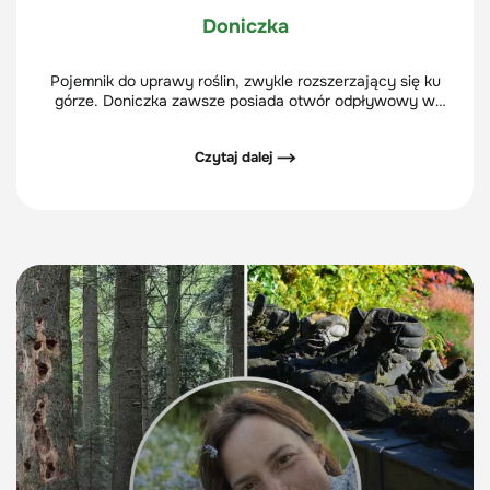
Doniczka
Pojemnik do uprawy roślin, zwykle rozszerzający się ku
górze. Doniczka zawsze posiada otwór odpływowy w
dnie - przez który odpływa nadmiar wody. Tym różni się
od osłonki na doniczkę, która nie posiada otworu
Czytaj dalej ⟶
odpływowego.