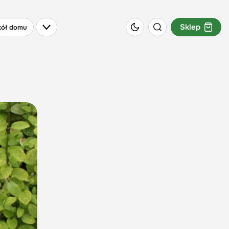
Sklep
ół domu