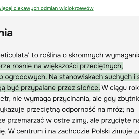
ięcej ciekawych odmian wiciokrzewów
nia
eticulata' to roślina o skromnych wymagan
rze rośnie na większości przeciętnych,
b ogrodowych. Na stanowiskach suchych i s
gą być przypalane przez słońce.
W ciągu ro
metr, nie wymaga przycinania, ale gdy zbytni
Wykazuje przeciętną odporność na mróz; na
e przemarzać w ostre zimy, ale przycięte n
ę. W centrum i na zachodzie Polski zimuje 