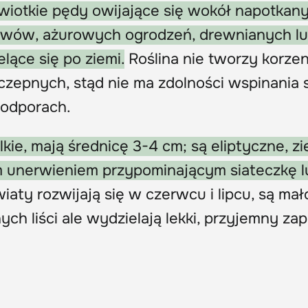
 wiotkie pędy owijające się wokół napotkan
zewów, ażurowych ogrodzeń, drewnianych l
lące się po ziemi.
Roślina nie tworzy korzen
epnych, stąd nie ma zdolności wspinania s
podporach.
lkie, mają średnicę 3-4 cm; są eliptyczne, zi
m unerwieniem przypominającym siateczkę l
wiaty rozwijają się w czerwcu i lipcu, są mał
ych liści ale wydzielają lekki, przyjemny za