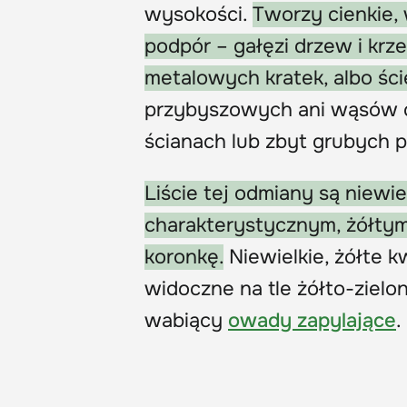
wysokości.
Tworzy cienkie,
podpór – gałęzi drzew i kr
metalowych kratek, albo ście
przybyszowych ani wąsów cz
ścianach lub zbyt grubych 
Liście tej odmiany są niewie
charakterystycznym, żółty
koronkę.
Niewielkie, żółte k
widoczne na tle żółto-zielon
wabiący
owady zapylające
.