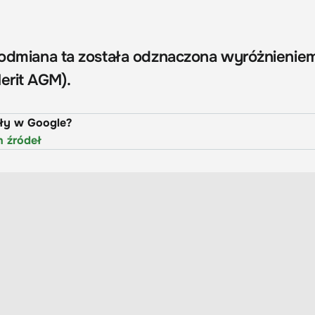
i odmiana ta została odznaczona wyróżnienie
erit AGM).
uły w Google?
h źródeł