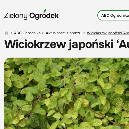
ABC Ogrodnika
>
ABC Ogrodnika
>
Aktualności z branży
>
Wiciokrzew japoński ‘Aur
Wiciokrzew japoński ‘Au