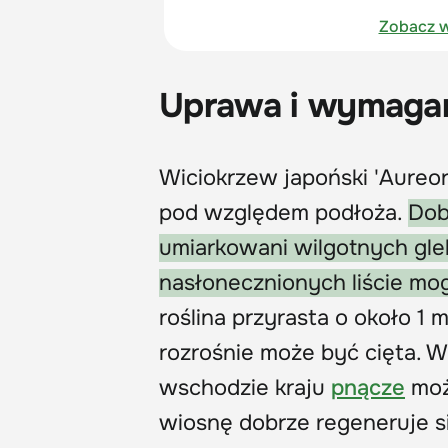
Zobacz w
Uprawa i wymaga
Wiciokrzew japoński 'Aureor
pod względem podłoża.
Dob
umiarkowani wilgotnych gle
nasłonecznionych liście mo
roślina przyrasta o około 1 
rozrośnie może być cięta. 
wschodzie kraju
pnącze
moż
wiosnę dobrze regeneruje si