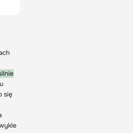
iach
ilnie
ku
o się
a
zwykle