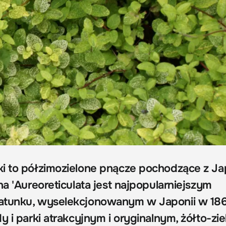
i to półzimozielone pnącze pochodzące z Jap
na 'Aureoreticulata jest najpopularniejszym
atunku, wyselekcjonowanym w Japonii w 186
y i parki atrakcyjnym i oryginalnym, żółto-zi