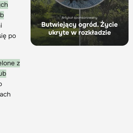
ych
ub
Artykuł sponsorowany
Butwiejący ogród. Życie
i
ukryte w rozkładzie
ię po
elone z
ub
o
pach