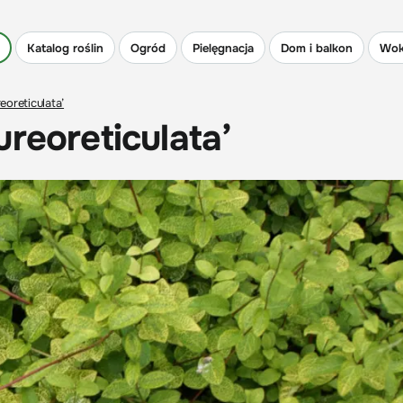
Katalog roślin
Ogród
Pielęgnacja
Dom i balkon
Wok
eoreticulata’
reoreticulata’