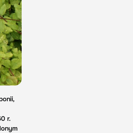
onii,
0 r.
elonym