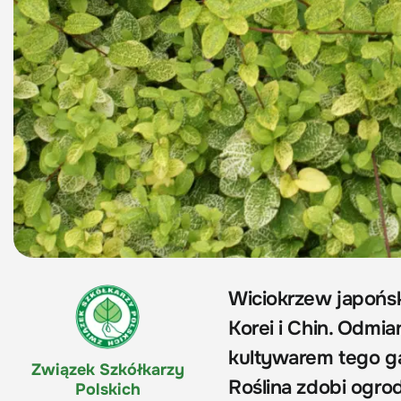
Wiciokrzew japońsk
Korei i Chin. Odmia
kultywarem tego g
Związek Szkółkarzy
Roślina zdobi ogrod
Polskich