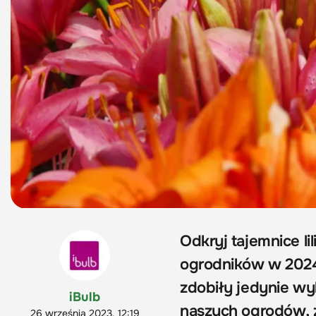
Odkryj tajemnice lil
ogrodników w 2024 
zdobiły jedynie wyk
iBulb
naszych ogrodów, 
26 września 2023, 12:19