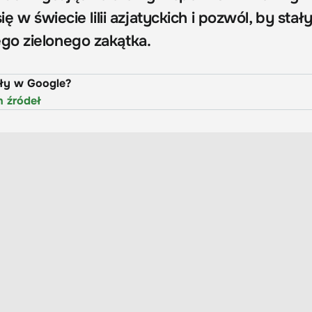
ię w świecie lilii azjatyckich i pozwól, by stały
go zielonego zakątka.
uły w Google?
h źródeł