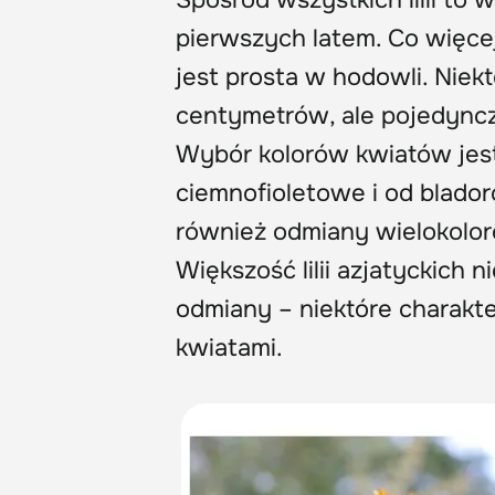
pierwszych latem. Co więcej
jest prosta w hodowli. Niek
centymetrów, ale pojedyncz
Wybór kolorów kwiatów jes
ciemnofioletowe i od blad
również odmiany wielokolor
Większość lilii azjatyckich 
odmiany – niektóre charakt
kwiatami.