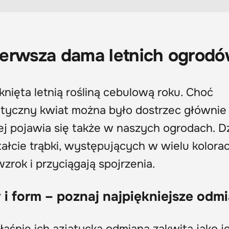
 pierwsza dama letnich ogrod
yknięta letnią rośliną cebulową roku. Choć
otyczny kwiat można było dostrzec głównie
iej pojawia się także w naszych ogrodach. Dz
łcie trąbki, występujących w wielu kolorac
rok i przyciągają spojrzenia.
i form – poznaj najpiękniejsze odm
właśnie ich azjatycka odmiana zakwita jako j