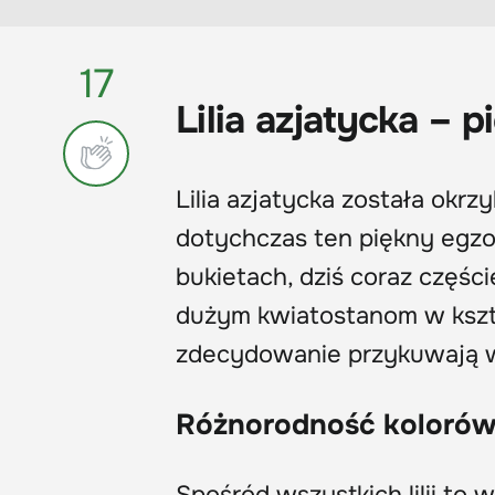
17
Lilia azjatycka –
Lilia azjatycka została okrz
dotychczas ten piękny egz
bukietach, dziś coraz częśc
dużym kwiatostanom w kszta
zdecydowanie przykuwają wz
Różnorodność kolorów 
Spośród wszystkich lilii to 