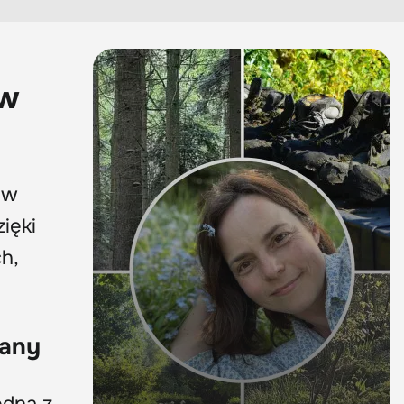
ów
 w
ięki
h,
iany
edna z