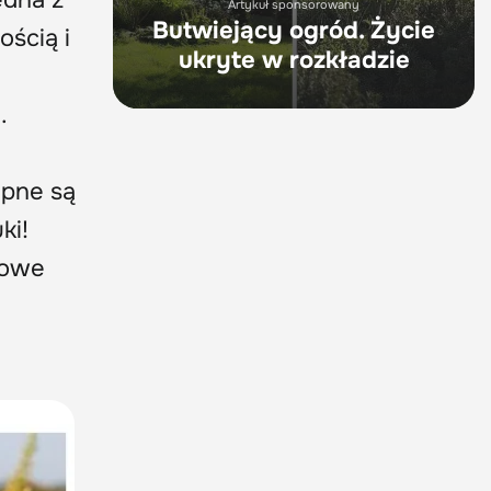
Artykuł sponsorowany
Butwiejący ogród. Życie
ością i
ukryte w rozkładzie
.
ępne są
ki!
 nowe