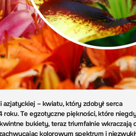
ii azjatyckiej – kwiatu, który zdobył serca
roku. Te egzotyczne piękności, które niegd
wintne bukiety, teraz triumfalnie wkraczają 
zachwycając kolorowym spektrum i niezwyk