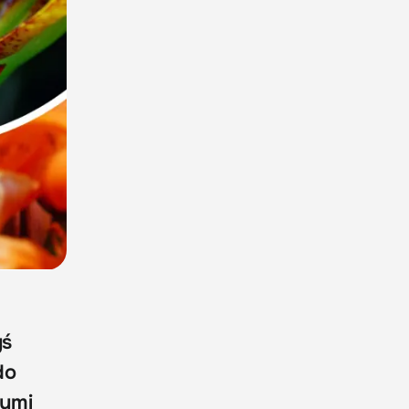
yś
do
łymi