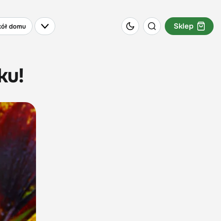
Sklep
ół domu
ku!