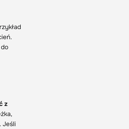
rzykład
cień.
 do
ć z
ężka,
 Jeśli