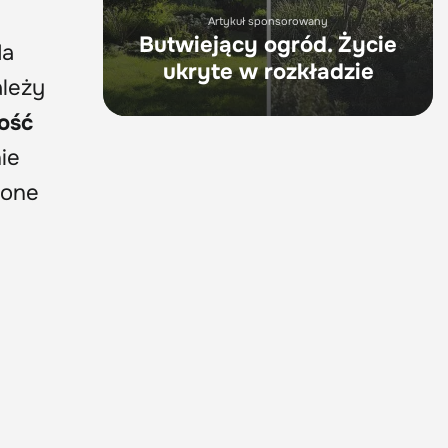
Artykuł sponsorowany
Butwiejący ogród. Życie
da
ukryte w rozkładzie
ależy
ość
ie
zone