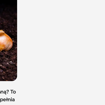
sną? To
opełnia