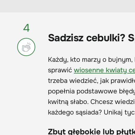
4
Sadzisz cebulki? S
Każdy, kto marzy o bujnym,
sprawić
wiosenne kwiaty c
trzeba wiedzieć, jak prawid
popełnia podstawowe błędy,
kwitną słabo. Chcesz wiedzi
każdego sąsiada? Unikaj ty
Zbyt głębokie lub płyt