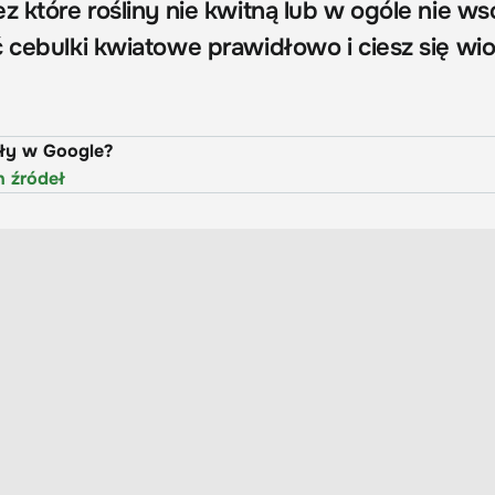
z które rośliny nie kwitną lub w ogóle nie w
ć cebulki kwiatowe prawidłowo i ciesz się wi
uły w Google?
h źródeł