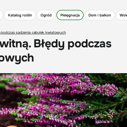
Katalog roślin
Ogród
Pielęgnacja
Dom i balkon
Wok
dy podczas sadzenia cebulek kwiatowych
kwitną. Błędy podczas
towych