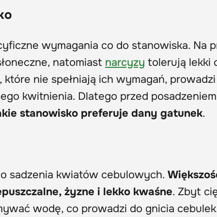
ko
cyficzne wymagania co do stanowiska. Na p
 słoneczne, natomiast
narcyzy
tolerują lekki 
, które nie spełniają ich wymagań, prowadzi
ego kwitnienia. Dlatego przed posadzeniem
akie stanowisko preferuje dany gatunek
.
 do sadzenia kwiatów cebulowych.
Większoś
epuszczalne, żyzne i lekko kwaśne
. Zbyt ci
mywać wodę, co prowadzi do gnicia cebulek.