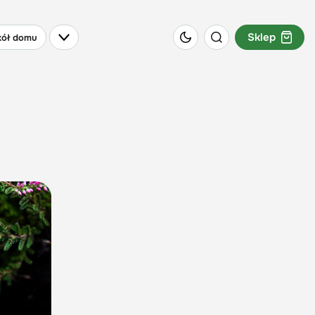
Sklep
ół domu