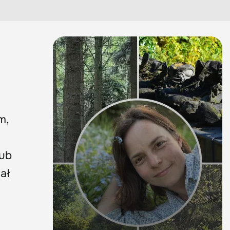
m,
lub
ał