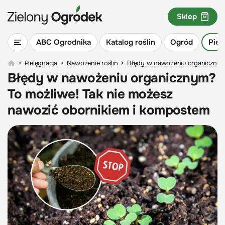
Sklep
ABC Ogrodnika
Katalog roślin
Ogród
Piel
>
Pielęgnacja
>
Nawożenie roślin
>
Błędy w nawożeniu organicznym
Błędy w nawożeniu organicznym?
To możliwe! Tak nie możesz
nawozić obornikiem i kompostem