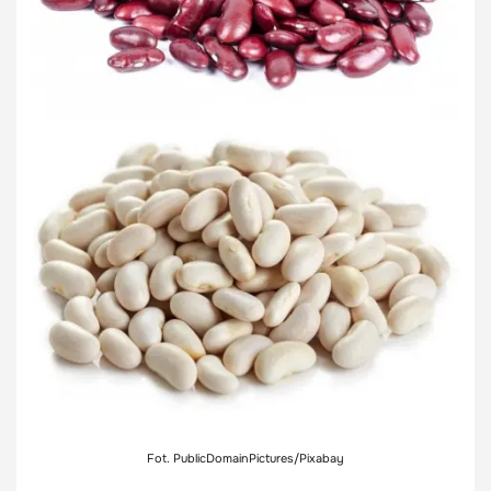
Fot. PublicDomainPictures/Pixabay