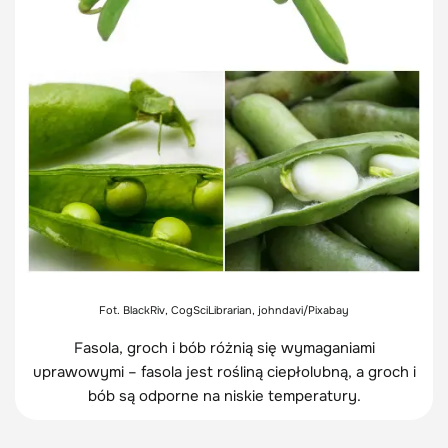
Fot. BlackRiv, CogSciLibrarian, johndavi/Pixabay
Fasola, groch i bób różnią się wymaganiami
uprawowymi – fasola jest rośliną ciepłolubną, a groch i
bób są odporne na niskie temperatury.