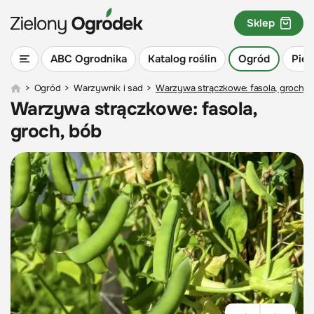
Sklep
ABC Ogrodnika
Katalog roślin
Ogród
Piel
>
Ogród
>
Warzywnik i sad
>
Warzywa strączkowe: fasola, groch, 
Warzywa strączkowe: fasola,
groch, bób