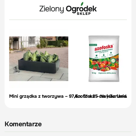
Mini grządka z tworzywa – 97,5 x 51 x 25 cm | Garland
Azofoska – Nawóz Uniwersal
Komentarze