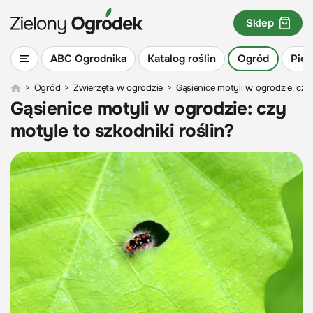
Sklep
ABC Ogrodnika
Katalog roślin
Ogród
Piel
>
Ogród
>
Zwierzęta w ogrodzie
>
Gąsienice motyli w ogrodzie: czy 
Gąsienice motyli w ogrodzie: czy
motyle to szkodniki roślin?