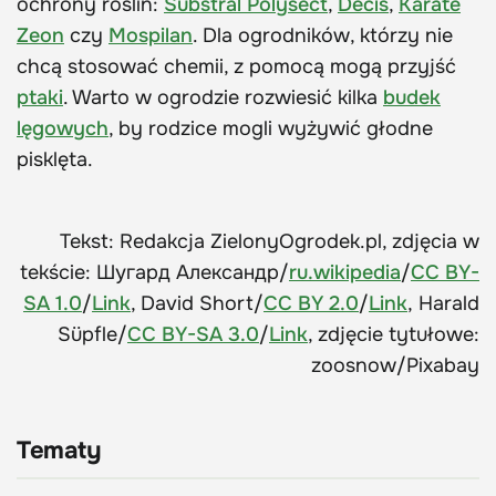
ochrony roślin:
Substral Polysect
,
Decis
,
Karate
Zeon
czy
Mospilan
. Dla ogrodników, którzy nie
chcą stosować chemii, z pomocą mogą przyjść
ptaki
. Warto w ogrodzie rozwiesić kilka
budek
lęgowych
, by rodzice mogli wyżywić głodne
pisklęta.
Tekst: Redakcja ZielonyOgrodek.pl, zdjęcia w
tekście: Шугард Александр/
ru.wikipedia
/
CC BY-
SA 1.0
/
Link
, David Short/
CC BY 2.0
/
Link
, Harald
Süpfle/
CC BY-SA 3.0
/
Link
, zdjęcie tytułowe:
zoosnow/Pixabay
Tematy