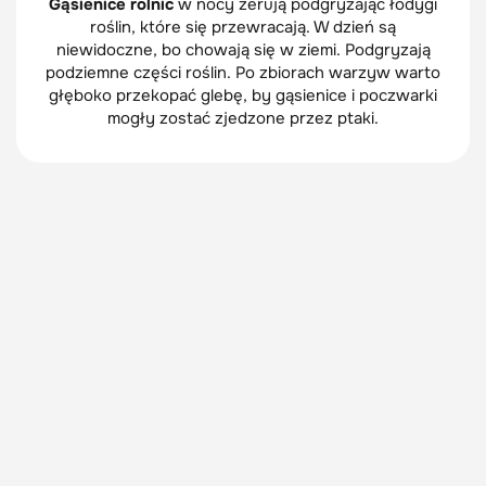
Gąsienice rolnic
w nocy żerują podgryzając łodygi
roślin, które się przewracają. W dzień są
niewidoczne, bo chowają się w ziemi. Podgryzają
podziemne części roślin. Po zbiorach warzyw warto
głęboko przekopać glebę, by gąsienice i poczwarki
mogły zostać zjedzone przez ptaki.