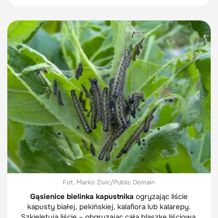
Fot. Marko Zivic/Public Domain
Gąsienice bielinka kapustnika
ogryzając liście
kapusty białej, pekińskiej, kalafiora lub kalarepy.
Szkieletują liście – obgryzając całą blaszkę liściową,