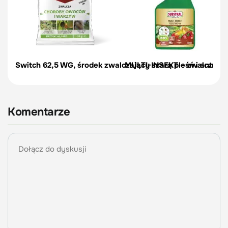
Switch 62,5 WG, środek zwalczający szarą pleśń i antrakn
MULTI-INSEKT – zwalcza msz
Komentarze