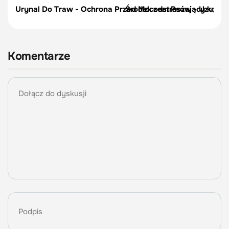
Urynal Do Traw - Ochrona Przed Moczem Psów - Uzupełn
Środek odstraszający koty –
Komentarze