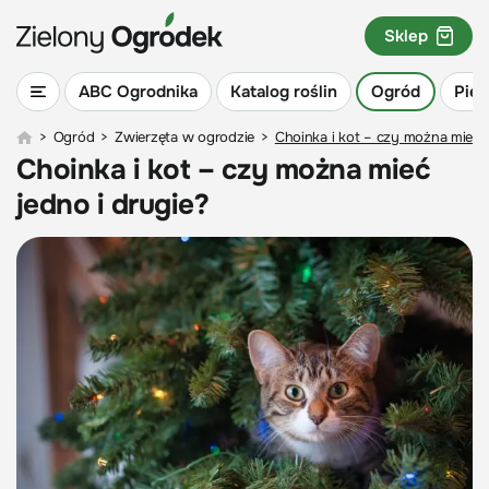
Sklep
ABC Ogrodnika
Katalog roślin
Ogród
Piel
>
Ogród
>
Zwierzęta w ogrodzie
>
Choinka i kot – czy można mieć j
Choinka i kot – czy można mieć
jedno i drugie?