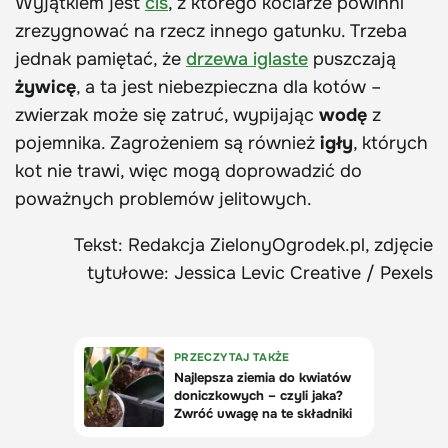
Wyjątkiem jest
cis
, z którego kociarze powinni
zrezygnować na rzecz innego gatunku. Trzeba
jednak pamiętać, że
drzewa iglaste
puszczają
żywicę
, a ta jest niebezpieczna dla kotów –
zwierzak może się zatruć, wypijając
wodę
z
pojemnika. Zagrożeniem są również
igły
, których
kot nie trawi, więc mogą doprowadzić do
poważnych problemów jelitowych.
Tekst: Redakcja ZielonyOgrodek.pl, zdjęcie
tytułowe: Jessica Levic Creative / Pexels