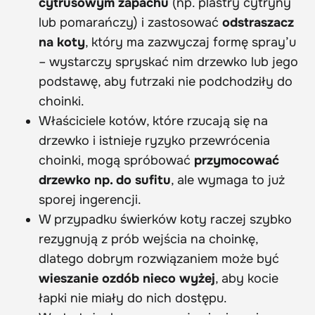
cytrusowym zapachu
(np. plastry cytryny
lub pomarańczy) i zastosować
odstraszacz
na koty
, który ma zazwyczaj formę spray’u
– wystarczy spryskać nim drzewko lub jego
podstawę, aby futrzaki nie podchodziły do
choinki.
Właściciele kotów, które rzucają się na
drzewko i istnieje ryzyko przewrócenia
choinki, mogą spróbować
przymocować
drzewko np. do sufitu
, ale wymaga to już
sporej ingerencji.
W przypadku świerków koty raczej szybko
rezygnują z prób wejścia na choinkę,
dlatego dobrym rozwiązaniem może być
wieszanie ozdób nieco wyżej
, aby kocie
łapki nie miały do nich dostępu.