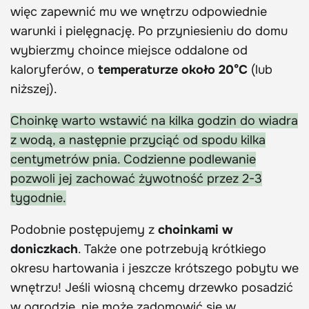
więc zapewnić mu we wnętrzu odpowiednie
warunki i pielęgnację. Po przyniesieniu do domu
wybierzmy choince miejsce oddalone od
kaloryferów, o
temperaturze około 20°C
(lub
niższej).
Choinkę warto wstawić na kilka godzin do wiadra
z wodą, a następnie przyciąć od spodu kilka
centymetrów pnia. Codzienne podlewanie
pozwoli jej zachować żywotność przez 2-3
tygodnie.
Podobnie postępujemy z
choinkami w
doniczkach
. Także one potrzebują krótkiego
okresu hartowania i jeszcze krótszego pobytu we
wnętrzu! Jeśli wiosną chcemy drzewko posadzić
w ogrodzie, nie może zadomowić się w