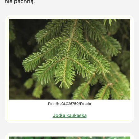
nie pachną.
Fot. © LOLO26750/Fotolia
Jodła kaukaska