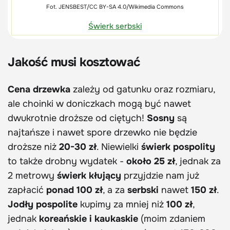
Fot. JENSBEST/CC BY-SA 4.0/Wikimedia Commons
Świerk serbski
Jakość musi kosztować
Cena drzewka
zależy od gatunku oraz rozmiaru,
ale choinki w doniczkach mogą być nawet
dwukrotnie droższe od ciętych!
Sosny
są
najtańsze i nawet spore drzewko nie będzie
droższe niż
20-30 zł
. Niewielki
świerk pospolity
to także drobny wydatek -
około 25 zł
, jednak za
2 metrowy
świerk kłujący
przyjdzie nam już
zapłacić
ponad 100 zł
, a za
serbski
nawet
150 zł
.
Jodły pospolite
kupimy za mniej niż
100 zł
,
jednak
koreańskie i kaukaskie
(moim zdaniem