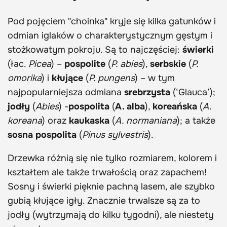
Pod pojęciem "choinka" kryje się kilka gatunków i
odmian iglaków o charakterystycznym gęstym i
stożkowatym pokroju. Są to najczęściej:
świerki
(łac.
Picea
) –
pospolite
(
P. abies
),
serbskie
(
P.
omorika
) i
kłujące
(
P. pungens
) – w tym
najpopularniejsza odmiana
srebrzysta
(‘Glauca’);
jodły
(
Abies
) -
pospolita
(
A. alba
),
koreańska
(
A.
koreana
) oraz
kaukaska
(
A. normaniana
); a także
sosna pospolita
(
Pinus sylvestris
).
Drzewka różnią się nie tylko rozmiarem, kolorem i
kształtem ale także trwałością oraz zapachem!
Sosny i świerki pięknie pachną lasem, ale szybko
gubią kłujące igły. Znacznie trwalsze są za to
jodły (wytrzymają do kilku tygodni), ale niestety