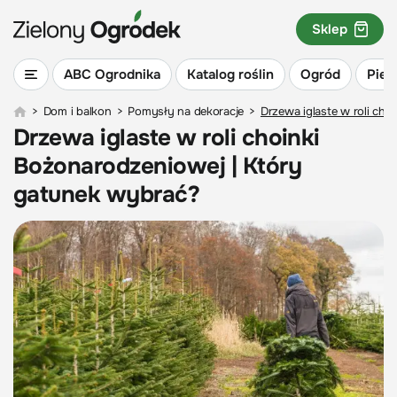
Sklep
ABC Ogrodnika
Katalog roślin
Ogród
Piel
>
Dom i balkon
>
Pomysły na dekoracje
>
Drzewa iglaste w roli ch
Drzewa iglaste w roli choinki
Bożonarodzeniowej | Który
gatunek wybrać?