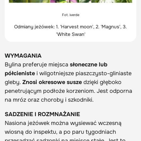
Fot. iverde
Odmiany jeżówek: 1. 'Harvest moon', 2. 'Magnus', 3.
'White Swan'
WYMAGANIA
Bylina preferuje miejsca
słoneczne lub
półcieniste
i wilgotniejsze piaszczysto-gliniaste
gleby.
Znosi okresowe susze
dzięki głęboko
penetrującym podłoże korzeniom. Jest odporna
na mróz oraz choroby i szkodniki.
SADZENIE I ROZMNAŻANIE
Nasiona jeżówek można wysiewać wczesną
wiosną do inspektu, a po paru tygodniach
przesadzać sadzonki na miejsce stałe. Jest to