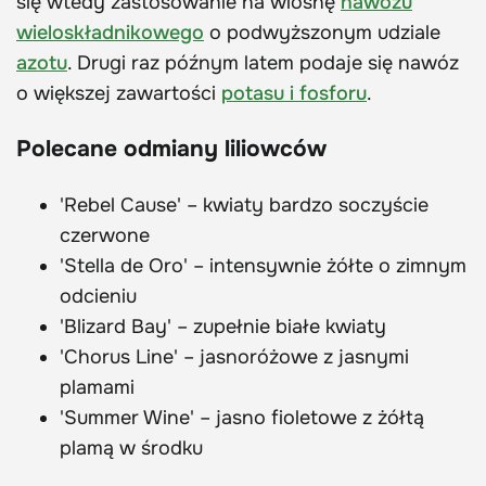
się wtedy zastosowanie na wiosnę
nawozu
wieloskładnikowego
o podwyższonym udziale
azotu
. Drugi raz późnym latem podaje się nawóz
o większej zawartości
potasu i fosforu
.
Polecane odmiany liliowców
'Rebel Cause' – kwiaty bardzo soczyście
czerwone
'Stella de Oro' – intensywnie żółte o zimnym
odcieniu
'Blizard Bay' – zupełnie białe kwiaty
'Chorus Line' – jasnoróżowe z jasnymi
plamami
'Summer Wine' – jasno fioletowe z żółtą
plamą w środku