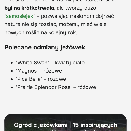
bylina krótkotrwała
, ale tworzy dużo
"
samosiejek
" – pozwalając nasionom dojrzeć i
naturalnie się rozsiać, możemy mieć wiele
nowych roślin na kolejny rok.
Polecane odmiany jeżówek
'White Swan' – kwiaty białe
'Magnus' – różowe
'Pica Bella' – różowe
'Prairie Splendor Rose' – różowe
Ogród z jeżówkami | 15 inspirujących