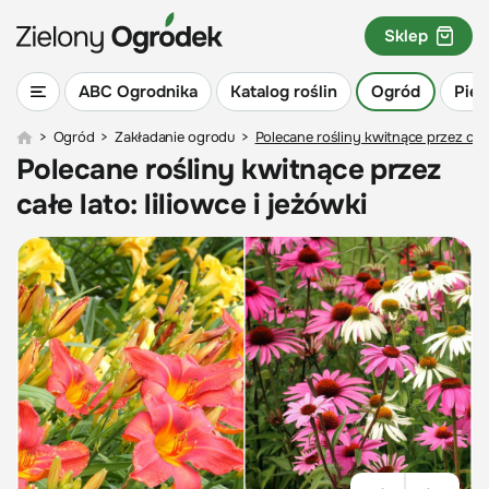
Sklep
ABC Ogrodnika
Katalog roślin
Ogród
Piel
>
Ogród
>
Zakładanie ogrodu
>
Polecane rośliny kwitnące przez całe 
Polecane rośliny kwitnące przez
całe lato: liliowce i jeżówki