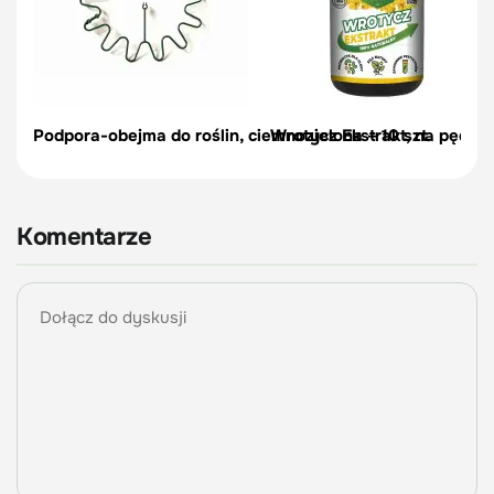
Podpora-obejma do roślin, ciemnozielona – 10 szt.
Wrotycz Ekstrakt, na pędraki
Komentarze