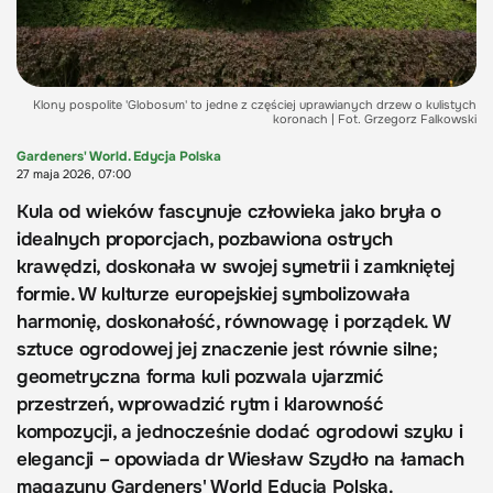
Klony pospolite 'Globosum' to jedne z częściej uprawianych drzew o kulistych
koronach | Fot. Grzegorz Falkowski
Gardeners' World. Edycja Polska
27 maja 2026, 07:00
Kula od wieków fascynuje człowieka jako bryła o
idealnych proporcjach, pozbawiona ostrych
krawędzi, doskonała w swojej symetrii i zamkniętej
formie. W kulturze europejskiej symbolizowała
harmonię, doskonałość, równowagę i porządek. W
sztuce ogrodowej jej znaczenie jest równie silne;
geometryczna forma kuli pozwala ujarzmić
przestrzeń, wprowadzić rytm i klarowność
kompozycji, a jednocześnie dodać ogrodowi szyku i
elegancji – opowiada dr Wiesław Szydło na łamach
magazynu Gardeners' World Edycja Polska.