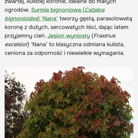
zwartej, kulistej koronie, idealne do małych
ogrodów.
Surmia bignoniowa (
Catalpa
bignonioides
) ‘Nana’
tworzy gęstą, parasolowatą
koronę z dużych, sercowatych liści, dając latem
przyjemny cień.
Jesion wyniosły
(
Fraxinus
excelsior
) ‘Nana’ to klasyczna odmiana kulista,
ceniona za odporność i niewielkie wymagania.