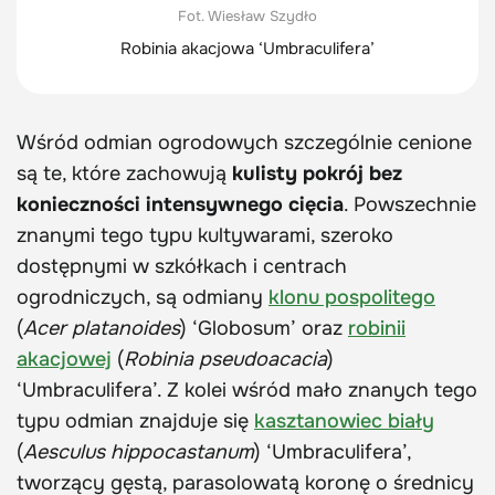
Fot. Wiesław Szydło
Robinia akacjowa ‘Umbraculifera’
Wśród odmian ogrodowych szczególnie cenione
są te, które zachowują
kulisty pokrój bez
konieczności intensywnego cięcia
. Powszechnie
znanymi tego typu kultywarami, szeroko
dostępnymi w szkółkach i centrach
ogrodniczych, są odmiany
klonu pospolitego
(
Acer platanoides
) ‘Globosum’ oraz
robinii
akacjowej
(
Robinia pseudoacacia
)
‘Umbraculifera’. Z kolei wśród mało znanych tego
typu odmian znajduje się
kasztanowiec biały
(
Aesculus hippocastanum
) ‘Umbraculifera’,
tworzący gęstą, parasolowatą koronę o średnicy