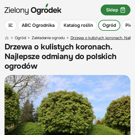
Sklep
ABC Ogrodnika
Katalog roślin
Ogród
Piel
>
Ogród
>
Zakładanie ogrodu
>
Drzewa o kulistych koronach. Najl
Drzewa o kulistych koronach.
Najlepsze odmiany do polskich
ogrodów