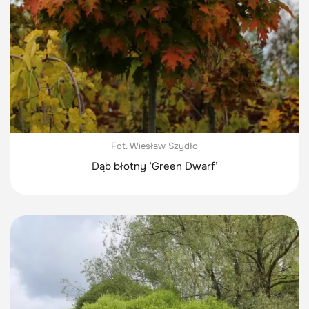
Fot. Wiesław Szydło
Dąb błotny ‘Green Dwarf’