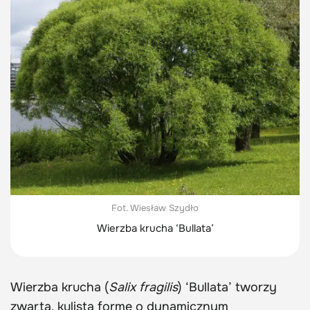
Fot. Wiesław Szydło
Wierzba krucha ‘Bullata’
Wierzba krucha (
Salix fragilis
) ‘Bullata’ tworzy
zwartą, kulistą formę o dynamicznym