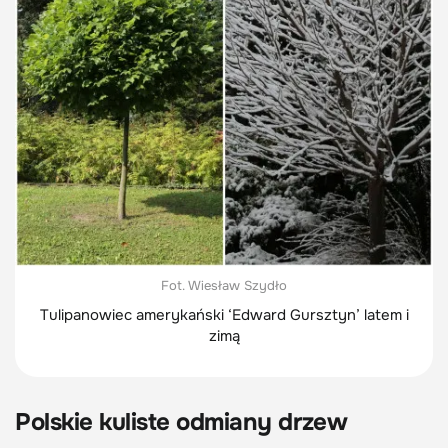
Fot. Wiesław Szydło
Tulipanowiec amerykański ‘Edward Gursztyn’ latem i
zimą
Polskie kuliste odmiany drzew