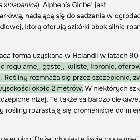
s
x
hispanica
) 'Alphen’s Globe' jest
karłową, nadającą się do sadzenia w ogroda
lowej, którą oferują szkółki obok silnie ro
ca forma uzyskana w Holandii w latach 90
 regularnej, gęstej, kulistej koronie, ofer
j. Rośliny rozmnaża się przez szczepienie, z
wysokości około 2 metrów.
W niektórych szk
zepione niżej. Te także są bardzo ciekawe,
y rośliny rozrastają się promieniście od mie
średnicy. Duże, dłoniaste liście mogą mieć