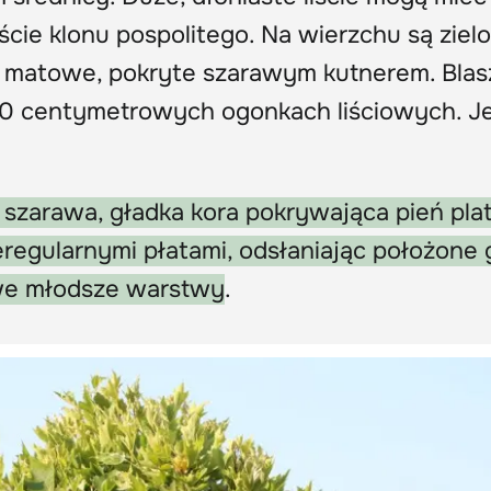
ście klonu pospolitego. Na wierzchu są ziel
du matowe, pokryte szarawym kutnerem. Blas
10 centymetrowych ogonkach liściowych. Je
 szarawa, gładka kora pokrywająca pień pla
eregularnymi płatami, odsłaniając położone g
owe młodsze warstwy
.