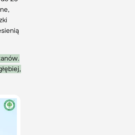
one,
zki
sienią
tanów.
łębiej,