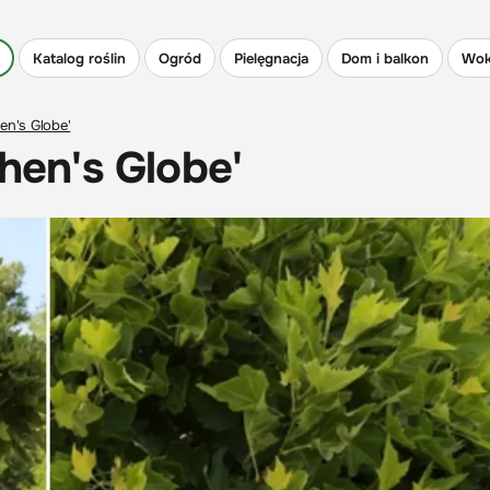
Katalog roślin
Ogród
Pielęgnacja
Dom i balkon
Wok
en's Globe'
phen's Globe'