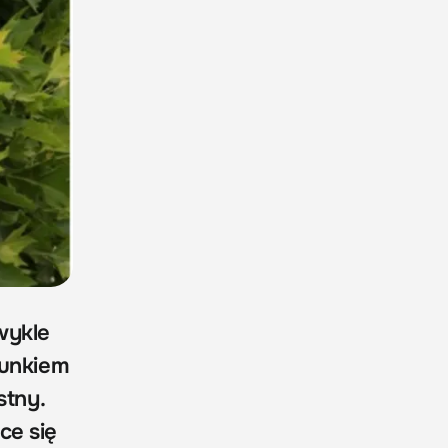
wykle
tunkiem
stny.
ce się