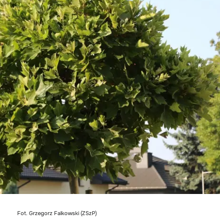
Fot. Grzegorz Falkowski (ZSzP)