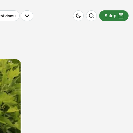
Sklep
ół domu