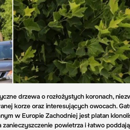
tyczne drzewa o rozłożystych koronach, niez
wanej korze oraz interesujących owocach. Ga
nym w Europie Zachodniej jest platan klonoli
zanieczyszczenie powietrza i łatwo poddają