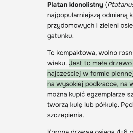
Platan klonolistny
(
Ptatanu
najpopularniejszą odmianą 
przydomowych i zieleni osied
gatunku.
To kompaktowa, wolno rosną
wieku.
Jest to małe drzewo o
najczęściej w formie pienne
na wysokiej podkładce, na 
można kupić egzemplarze szc
tworzą kulę lub półkulę. Pęd
szczepienia.
Korona drzewa osiąga 4-6 m 