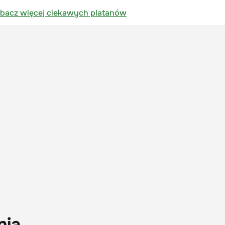
bacz więcej ciekawych platanów
nia