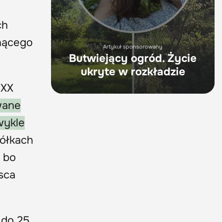
ch
snącego
Artykuł sponsorowany
Butwiejący ogród. Życie
ukryte w rozkładzie
 XX
owane
wykle
ółkach
 bo
jsca
 do 25