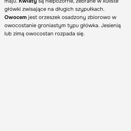
maju.
Kwiaty
są niepozorne, zebrane w kuliste
główki zwisające na długich szypułkach.
Owocem
jest orzeszek osadzony zbiorowo w
owocostanie groniastym typu główka. Jesienią
lub zimą owocostan rozpada się.