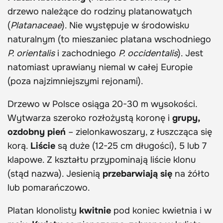
drzewo należące do rodziny platanowatych
(
Platanaceae
). Nie występuje w środowisku
naturalnym (to mieszaniec platana wschodniego
P. orientalis
i zachodniego
P. occidentalis
). Jest
natomiast uprawiany niemal w całej Europie
(poza najzimniejszymi rejonami).
Drzewo w Polsce osiąga 20-30 m wysokości.
Wytwarza szeroko rozłożystą koronę i
grupy,
ozdobny pień
– zielonkawoszary, z łuszcząca się
korą.
Liście
są duże (12-25 cm długości), 5 lub 7
klapowe. Z kształtu przypominają liście klonu
(stąd nazwa). Jesienią
przebarwiają się
na żółto
lub pomarańczowo.
Platan klonolisty
kwitnie
pod koniec kwietnia i w