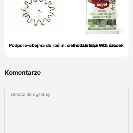
Podpora-obejma do roślin, ciemnozielona – 10 szt.
Switch 62,5 WG, środek na c
Komentarze