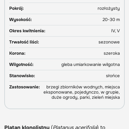
Pokrój:
rozłożysty
Wysokość:
20-30 m
Okres kwitnienia:
IV, V
Trwałość liści:
sezonowe
Korona:
szeroka
Wilgotność:
gleba umiarkowanie wilgotna
Stanowisko:
słońce
Zastosowanie:
brzegi zbiorników wodnych, miejsca
eksponowane, pojedynczo, w grupie,
duże ogrody, parki, zieleń miejska
Platan klonolistny
(
Platanus acerifolia
) to