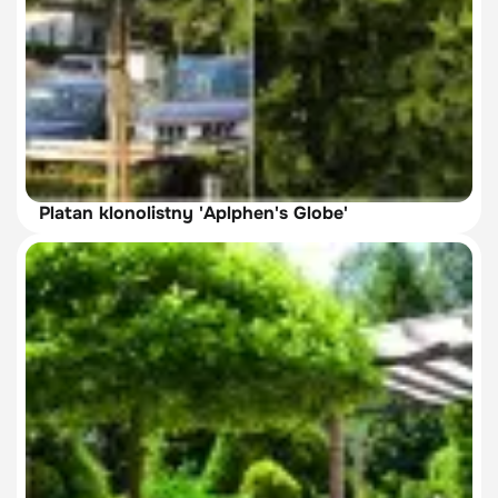
Platan klonolistny 'Aplphen's Globe'