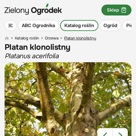
Sklep
ABC Ogrodnika
Katalog roślin
Ogród
Piel
>
Katalog roślin
>
Drzewa
>
Platan klonolistny
Platan klonolistny
Platanus acerifolia