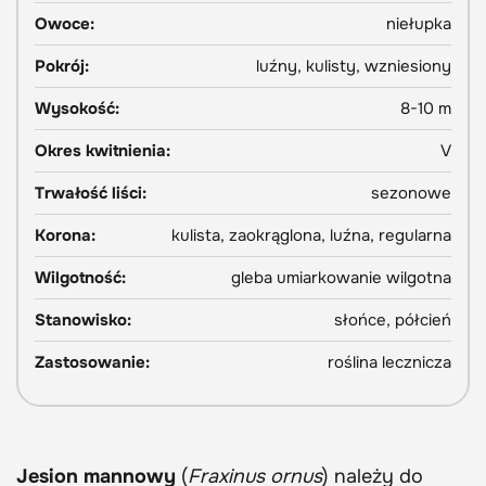
Owoce:
niełupka
Pokrój:
luźny, kulisty, wzniesiony
Wysokość:
8-10 m
Okres kwitnienia:
V
Trwałość liści:
sezonowe
Korona:
kulista, zaokrąglona, luźna, regularna
Wilgotność:
gleba umiarkowanie wilgotna
Stanowisko:
słońce, półcień
Zastosowanie:
roślina lecznicza
Jesion mannowy
(
Fraxinus ornus
) należy do