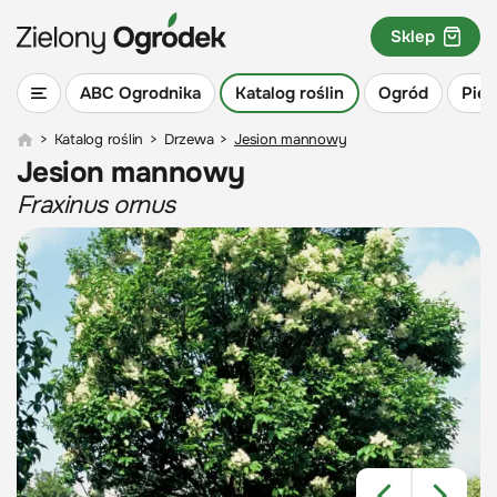
Sklep
ABC Ogrodnika
Katalog roślin
Ogród
Piel
>
Katalog roślin
>
Drzewa
>
Jesion mannowy
Jesion mannowy
Fraxinus ornus