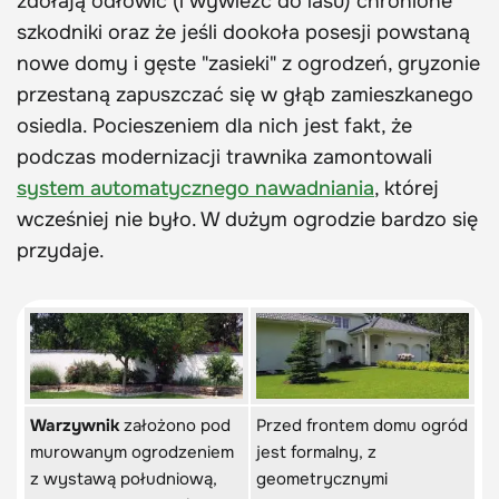
zdołają odłowić (i wywieźć do lasu) chronione
szkodniki oraz że jeśli dookoła posesji powstaną
nowe domy i gęste "zasieki" z ogrodzeń, gryzonie
przestaną zapuszczać się w głąb zamieszkanego
osiedla. Pocieszeniem dla nich jest fakt, że
podczas modernizacji trawnika zamontowali
system automatycznego nawadniania
, której
wcześniej nie było. W dużym ogrodzie bardzo się
przydaje.
Warzywnik
założono pod
Przed frontem domu ogród
murowanym ogrodzeniem
jest formalny, z
z wystawą południową,
geometrycznymi