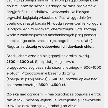
czyni to profesjonalna firma, która przygotowuje basen
do zimy oraz do sezonu letniego. W razie problemów
przyjeżdża na dodatkowe wezwania. Na bieżąco
pływalni doglądają właściciele. Raz w tygodniu (w
upały dwa razy) badają Ph wody i ewentualnie korygują
je odpowiednimi środkami chemicznymi. Oczyszczają
wodę z zanieczyszczeń mechanicznych przy pomocy
specjalnego odkurzacza i ręcznego łapacza (siatki).
Regularnie
dozują w odpowiednich dawkach chlor
.
Środki chemiczne do pielęgnacji zbiornika i wody –
2500 – 3000 zł
. Specjalistyczny serwis
przygotowujący basen do sezonu letniego – 500–1000
złotych. Przygotowanie basenu do zimy
(specjalistyczny serwis) –
500 zł.
Rocznie opieka nad
basenem kosztuje
3500 - 4500 zł.
Opieka nad ogrodem
. Firma ogrodnicza pojawia się trzy
raz w roku. Wiosną wykonuje wertykulację i nawożenie
trawnika oraz porządkuje rabaty po zimie.