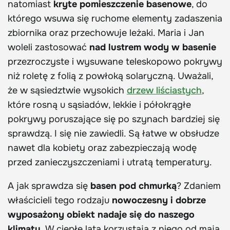
natomiast
kryte pomieszczenie basenowe
, do
którego wsuwa się ruchome elementy zadaszenia
zbiornika oraz przechowuje leżaki. Maria i Jan
woleli zastosować
nad lustrem wody w basenie
przezroczyste i wysuwane teleskopowo pokrywy
niż roletę z folią z powłoką solaryczną. Uważali,
że w sąsiedztwie wysokich
drzew liściastych
,
które rosną u sąsiadów, lekkie i półokrągłe
pokrywy poruszające się po szynach bardziej się
sprawdzą. I się nie zawiedli. Są łatwe w obsłudze
nawet dla kobiety oraz zabezpieczają wodę
przed zanieczyszczeniami i utratą temperatury.
A jak sprawdza się
basen pod chmurką
? Zdaniem
właścicieli tego rodzaju
nowoczesny i dobrze
wyposażony obiekt nadaje się do naszego
klimatu.
W ciepłe lata korzystają z niego od maja