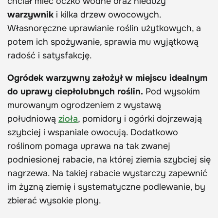
chciał mieć oczko wodne oraz nieduży
warzywnik
i kilka drzew owocowych.
Własnoręczne uprawianie roślin użytkowych, a
potem ich spożywanie, sprawia mu wyjątkową
radość i satysfakcję.
Ogródek warzywny założył w miejscu idealnym
do uprawy ciepłolubnych roślin.
Pod wysokim
murowanym ogrodzeniem z wystawą
południową
zioła
, pomidory i ogórki dojrzewają
szybciej i wspaniale owocują. Dodatkowo
roślinom pomaga uprawa na tak zwanej
podniesionej rabacie, na której ziemia szybciej się
nagrzewa. Na takiej rabacie wystarczy zapewnić
im żyzną ziemię i systematyczne podlewanie, by
zbierać wysokie plony.