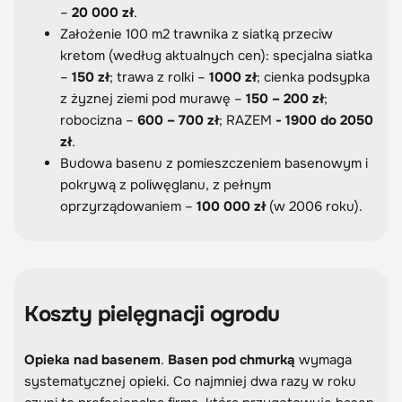
–
20 000 zł
.
Założenie 100 m2 trawnika z siatką przeciw
kretom (według aktualnych cen): specjalna siatka
–
150 zł
; trawa z rolki –
1000 zł
; cienka podsypka
z żyznej ziemi pod murawę –
150 – 200 zł
;
robocizna –
600 – 700 zł
; RAZEM
- 1900 do 2050
zł
.
Budowa basenu z pomieszczeniem basenowym i
pokrywą z poliwęglanu, z pełnym
oprzyrządowaniem –
100 000 zł
(w 2006 roku).
Koszty pielęgnacji ogrodu
Opieka nad basenem
.
Basen pod chmurką
wymaga
systematycznej opieki. Co najmniej dwa razy w roku