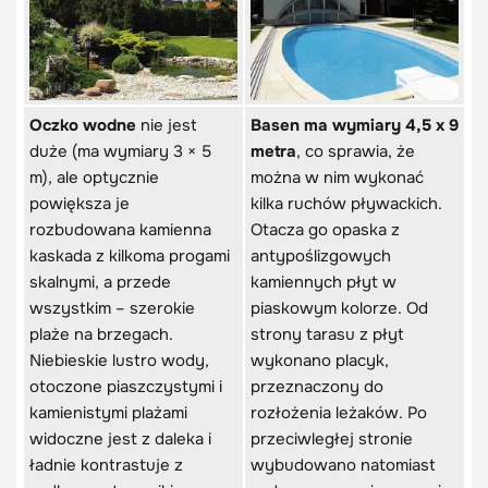
Oczko wodne
nie jest
B
asen ma wymiary 4,5 x 9
duże (ma wymiary 3 × 5
metra
, co sprawia, że
m), ale optycznie
można w nim wykonać
powiększa je
kilka ruchów pływackich.
rozbudowana kamienna
Otacza go opaska z
kaskada z kilkoma progami
antypoślizgowych
skalnymi, a przede
kamiennych płyt w
wszystkim – szerokie
piaskowym kolorze. Od
plaże na brzegach.
strony tarasu z płyt
Niebieskie lustro wody,
wykonano placyk,
otoczone piaszczystymi i
przeznaczony do
kamienistymi plażami
rozłożenia leżaków. Po
widoczne jest z daleka i
przeciwległej stronie
ładnie kontrastuje z
wybudowano natomiast