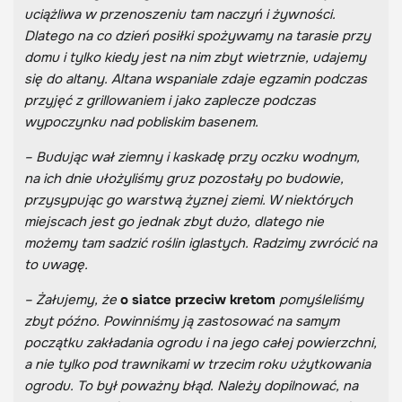
uciążliwa w przenoszeniu tam naczyń i żywności.
Dlatego na co dzień posiłki spożywamy na tarasie przy
domu i tylko kiedy jest na nim zbyt wietrznie, udajemy
się do altany. Altana wspaniale zdaje egzamin podczas
przyjęć z grillowaniem i jako zaplecze podczas
wypoczynku nad pobliskim basenem.
– Budując wał ziemny i kaskadę przy oczku wodnym,
na ich dnie ułożyliśmy gruz pozostały po budowie,
przysypując go warstwą żyznej ziemi. W niektórych
miejscach jest go jednak zbyt dużo, dlatego nie
możemy tam sadzić roślin iglastych. Radzimy zwrócić na
to uwagę.
– Żałujemy, że
o siatce przeciw kretom
pomyśleliśmy
zbyt późno. Powinniśmy ją zastosować na samym
początku zakładania ogrodu i na jego całej powierzchni,
a nie tylko pod trawnikami w trzecim roku użytkowania
ogrodu. To był poważny błąd. Należy dopilnować, na