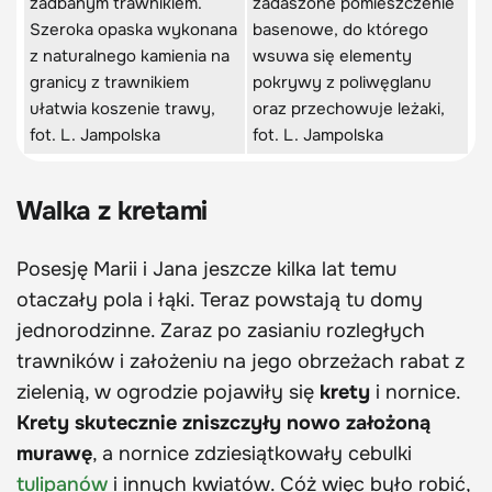
zadbanym trawnikiem.
zadaszone pomieszczenie
Szeroka opaska wykonana
basenowe, do którego
z naturalnego kamienia na
wsuwa się elementy
granicy z trawnikiem
pokrywy z poliwęglanu
ułatwia koszenie trawy,
oraz przechowuje leżaki,
fot. L. Jampolska
fot. L. Jampolska
Walka z kretami
Posesję Marii i Jana jeszcze kilka lat temu
otaczały pola i łąki. Teraz powstają tu domy
jednorodzinne. Zaraz po zasianiu rozległych
trawników i założeniu na jego obrzeżach rabat z
zielenią, w ogrodzie pojawiły się
krety
i nornice.
Krety skutecznie zniszczyły nowo założoną
murawę
, a nornice zdziesiątkowały cebulki
tulipanów
i innych kwiatów. Cóż więc było robić,