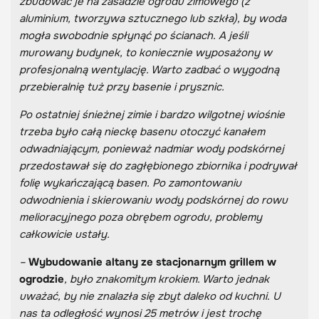
zbudować je na zasadzie ogrodu zimowego (z
aluminium, tworzywa sztucznego lub szkła), by woda
mogła swobodnie spłynąć po ścianach. A jeśli
murowany budynek, to koniecznie wyposażony w
profesjonalną wentylację. Warto zadbać o wygodną
przebieralnię tuż przy basenie i prysznic.
Po ostatniej śnieżnej zimie i bardzo wilgotnej wiośnie
trzeba było całą nieckę basenu otoczyć kanałem
odwadniającym, ponieważ nadmiar wody podskórnej
przedostawał się do zagłębionego zbiornika i podrywał
folię wykańczającą basen. Po zamontowaniu
odwodnienia i skierowaniu wody podskórnej do rowu
melioracyjnego poza obrębem ogrodu, problemy
całkowicie ustały.
–
Wybudowanie altany ze stacjonarnym grillem w
ogrodzie
, było znakomitym krokiem. Warto jednak
uważać, by nie znalazła się zbyt daleko od kuchni. U
nas ta odległość wynosi 25 metrów i jest trochę