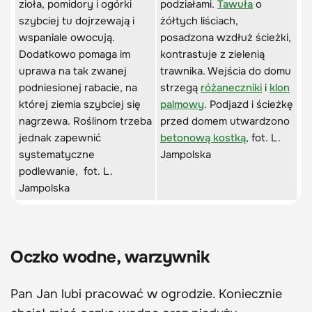
zioła, pomidory i ogórki
podziałami.
Tawuła
o
szybciej tu dojrzewają i
żółtych liściach,
wspaniale owocują.
posadzona wzdłuż ścieżki,
Dodatkowo pomaga im
kontrastuje z zielenią
uprawa na tak zwanej
trawnika. Wejścia do domu
podniesionej rabacie, na
strzegą
różaneczniki
i
klon
której ziemia szybciej się
palmowy
. Podjazd i ścieżkę
nagrzewa. Roślinom trzeba
przed domem utwardzono
jednak zapewnić
betonową kostką
, fot. L.
systematyczne
Jampolska
podlewanie, fot. L.
Jampolska
Oczko wodne, warzywnik
Pan Jan lubi pracować w ogrodzie. Koniecznie