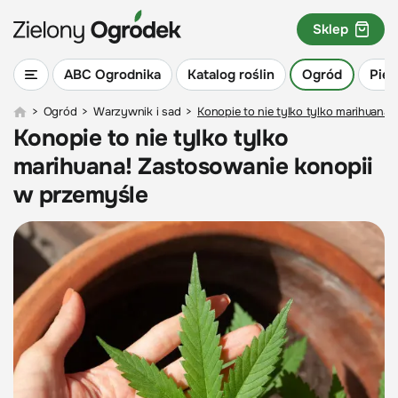
Sklep
ABC Ogrodnika
Katalog roślin
Ogród
Piel
>
Ogród
>
Warzywnik i sad
>
Konopie to nie tylko tylko marihuana
Konopie to nie tylko tylko
marihuana! Zastosowanie konopii
w przemyśle