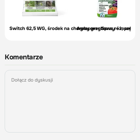
Switch 62,5 WG, środek na choroby grzybowe róż, pelargon
Agrocover Spray – mszyce, p
Komentarze