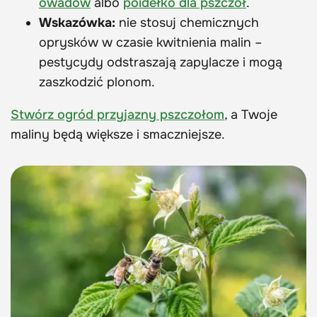
owadów
albo
poidełko dla pszczół
.
Wskazówka:
nie stosuj chemicznych
oprysków w czasie kwitnienia malin –
pestycydy odstraszają zapylacze i mogą
zaszkodzić plonom.
Stwórz ogród przyjazny pszczołom
, a Twoje
maliny będą większe i smaczniejsze.