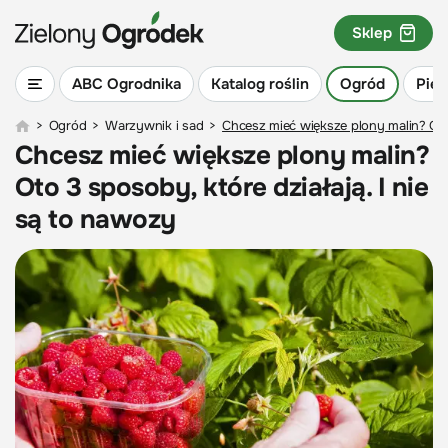
Sklep
ABC Ogrodnika
Katalog roślin
Ogród
Piel
>
Ogród
>
Warzywnik i sad
>
Chcesz mieć większe plony malin? Oto 
Chcesz mieć większe plony malin?
Oto 3 sposoby, które działają. I nie
są to nawozy