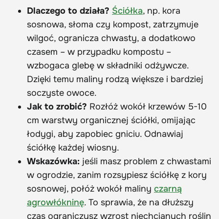
Dlaczego to działa?
Ściółka
, np. kora
sosnowa, słoma czy kompost, zatrzymuje
wilgoć, ogranicza chwasty, a dodatkowo
czasem – w przypadku kompostu –
wzbogaca glebę w składniki odżywcze.
Dzięki temu maliny rodzą większe i bardziej
soczyste owoce.
Jak to zrobić?
Rozłóż wokół krzewów 5-10
cm warstwy organicznej ściółki, omijając
łodygi, aby zapobiec gniciu. Odnawiaj
ściółkę każdej wiosny.
Wskazówka:
jeśli masz problem z chwastami
w ogrodzie, zanim rozsypiesz ściółkę z kory
sosnowej, połóż wokół maliny
czarną
agrowłókninę
. To sprawia, że na dłuższy
czas ograniczysz wzrost niechcianych roślin