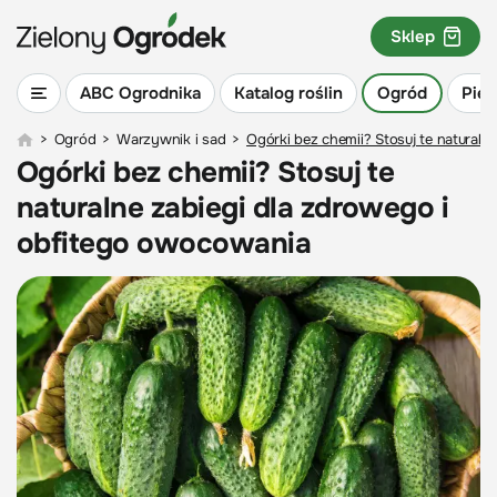
Sklep
ABC Ogrodnika
Katalog roślin
Ogród
Piel
>
Ogród
>
Warzywnik i sad
>
Ogórki bez chemii? Stosuj te natural
Ogórki bez chemii? Stosuj te
naturalne zabiegi dla zdrowego i
obfitego owocowania