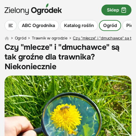
Sklep
ABC Ogrodnika
Katalog roślin
Ogród
Piel
>
Ogród
>
Trawnik w ogrodzie
>
Czy "mlecze" i "dmuchawce" są tak
Czy "mlecze" i "dmuchawce" są
tak groźne dla trawnika?
Niekoniecznie