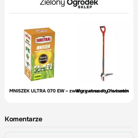
MNISZEK ULTRA 070 EW – zwalcza chwasty na trawniku – 
Wyrywacz do Chwastów | W
Komentarze