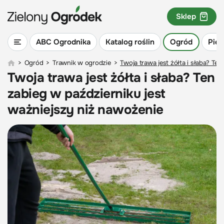
Sklep
ABC Ogrodnika
Katalog roślin
Ogród
Piel
>
Ogród
>
Trawnik w ogrodzie
>
Twoja trawa jest żółta i słaba? Te
Twoja trawa jest żółta i słaba? Ten
zabieg w październiku jest
ważniejszy niż nawożenie