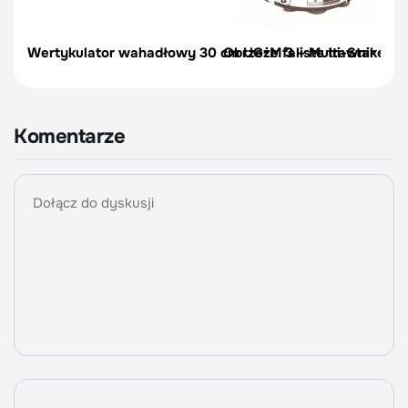
Wertykulator wahadłowy 30 cm UG-M 3 – Multi-Star – Wo
Obrzeże faliste trawnikowe
Komentarze