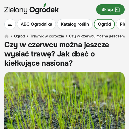
Sklep
ABC Ogrodnika
Katalog roślin
Ogród
Piel
>
Ogród
>
Trawnik w ogrodzie
>
Czy w czerwcu można jeszcze wysi
Czy w czerwcu można jeszcze
wysiać trawę? Jak dbać o
kiełkujące nasiona?