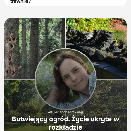
trawniki?
Artykuł sponsorowany
Butwiejący ogród. Życie ukryte w
rozkładzie