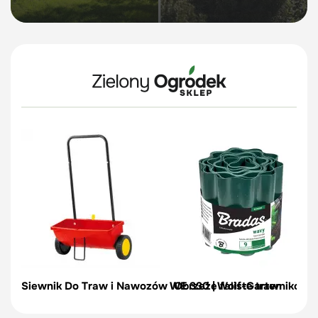
Siewnik Do Traw i Nawozów WE 330 | Wolf-Garten
Obrzeże faliste trawnikowe 