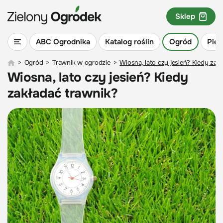
Sklep
ABC Ogrodnika
Katalog roślin
Ogród
Piel
>
Ogród
>
Trawnik w ogrodzie
>
Wiosna, lato czy jesień? Kiedy zak
Wiosna, lato czy jesień? Kiedy
zakładać trawnik?