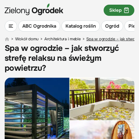
Sklep
ABC Ogrodnika
Katalog roślin
Ogród
Piel
>
Wokół domu
>
Architektura i meble
>
Spa w ogrodzie – jak stworz
Spa w ogrodzie – jak stworzyć
strefę relaksu na świeżym
powietrzu?