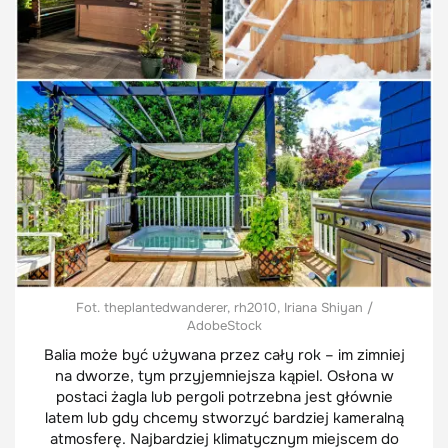
Fot. theplantedwanderer, rh2010, Iriana Shiyan /
AdobeStock
Balia może być używana przez cały rok – im zimniej
na dworze, tym przyjemniejsza kąpiel. Osłona w
postaci żagla lub pergoli potrzebna jest głównie
latem lub gdy chcemy stworzyć bardziej kameralną
atmosferę. Najbardziej klimatycznym miejscem do