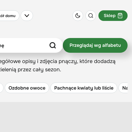
Sklep
ół domu
Przeglądaj wg alfabetu
zegółowe opisy i zdjęcia pnączy, które dodadzą
elenią przez cały sezon.
Ozdobne owoce
Pachnące kwiaty lub liście
Na 