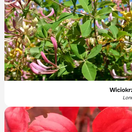
Wiciokr
Loni