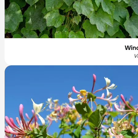
Wino
V