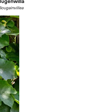
Bugenwilla
Bougainvillea