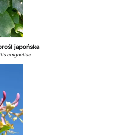
rośl japońska
itis coignetiae