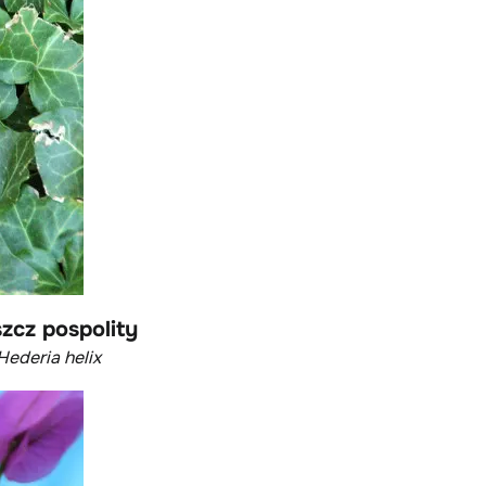
szcz pospolity
Hederia helix