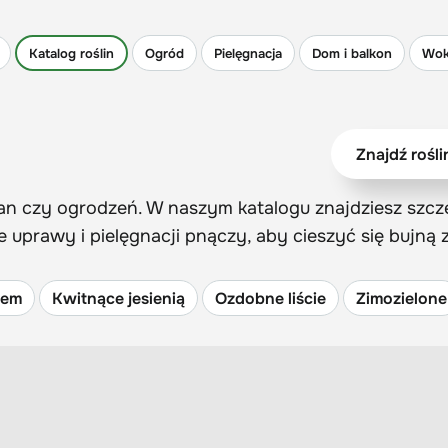
Katalog roślin
Ogród
Pielęgnacja
Dom i balkon
Wok
cian czy ogrodzeń. W naszym katalogu znajdziesz szc
prawy i pielęgnacji pnączy, aby cieszyć się bujną zi
tem
Kwitnące jesienią
Ozdobne liście
Zimozielone