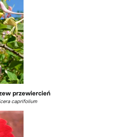
zew przewiercień
cera caprifolium