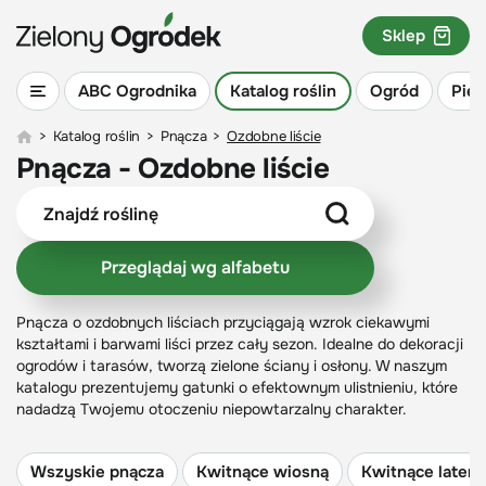
Sklep
ABC Ogrodnika
Katalog roślin
Ogród
Piel
>
Katalog roślin
>
Pnącza
>
Ozdobne liście
Pnącza - Ozdobne liście
Przeglądaj wg alfabetu
Pnącza o ozdobnych liściach przyciągają wzrok ciekawymi
kształtami i barwami liści przez cały sezon. Idealne do dekoracji
ogrodów i tarasów, tworzą zielone ściany i osłony. W naszym
katalogu prezentujemy gatunki o efektownym ulistnieniu, które
nadadzą Twojemu otoczeniu niepowtarzalny charakter.
Wszyskie pnącza
Kwitnące wiosną
Kwitnące latem