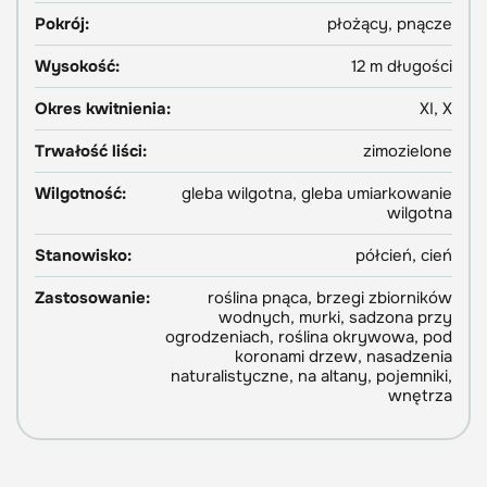
Pokrój:
płożący, pnącze
Wysokość:
12 m długości
Okres kwitnienia:
XI, X
Trwałość liści:
zimozielone
Wilgotność:
gleba wilgotna, gleba umiarkowanie
wilgotna
Stanowisko:
półcień, cień
Zastosowanie:
roślina pnąca, brzegi zbiorników
wodnych, murki, sadzona przy
ogrodzeniach, roślina okrywowa, pod
koronami drzew, nasadzenia
naturalistyczne, na altany, pojemniki,
wnętrza