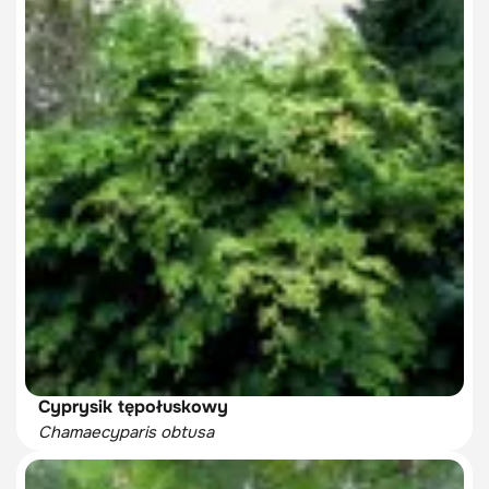
Cyprysik tępołuskowy
Chamaecyparis obtusa