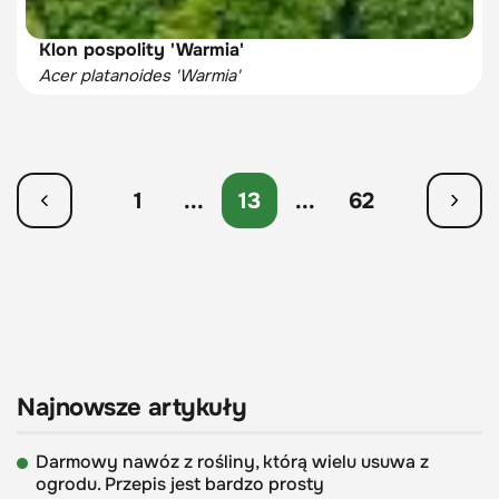
Klon pospolity 'Warmia'
Acer platanoides 'Warmia'
1
...
13
...
62
Najnowsze artykuły
Darmowy nawóz z rośliny, którą wielu usuwa z
ogrodu. Przepis jest bardzo prosty