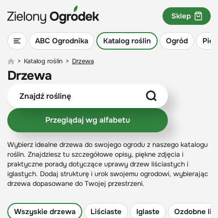
Sklep
ABC Ogrodnika
Katalog roślin
Ogród
Piel
>
Katalog roślin
>
Drzewa
Drzewa
Przeglądaj wg alfabetu
Wybierz idealne drzewa do swojego ogrodu z naszego katalogu
roślin. Znajdziesz tu szczegółowe opisy, piękne zdjęcia i
praktyczne porady dotyczące uprawy drzew liściastych i
iglastych. Dodaj strukturę i urok swojemu ogrodowi, wybierając
drzewa dopasowane do Twojej przestrzeni.
Wszyskie drzewa
Liściaste
Iglaste
Ozdobne liś