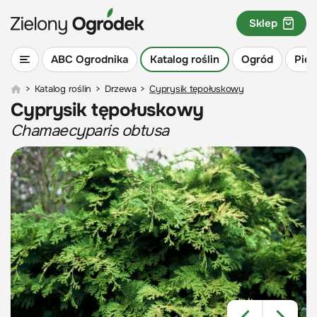
Sklep
ABC Ogrodnika
Katalog roślin
Ogród
Piel
>
Katalog roślin
>
Drzewa
>
Cyprysik tępołuskowy
Cyprysik tępołuskowy
Chamaecyparis obtusa