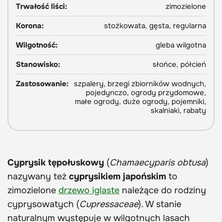
Trwałość liści:
zimozielone
Korona:
stożkowata, gęsta, regularna
Wilgotność:
gleba wilgotna
Stanowisko:
słońce, półcień
Zastosowanie:
szpalery, brzegi zbiorników wodnych,
pojedynczo, ogrody przydomowe,
małe ogrody, duże ogrody, pojemniki,
skalniaki, rabaty
Cyprysik tępołuskowy
(
Chamaecyparis obtusa
)
nazywany też
cyprysikiem japońskim
to
zimozielone
drzewo iglaste
należące do rodziny
cyprysowatych (
Cupressaceae
). W stanie
naturalnym występuje w wilgotnych lasach