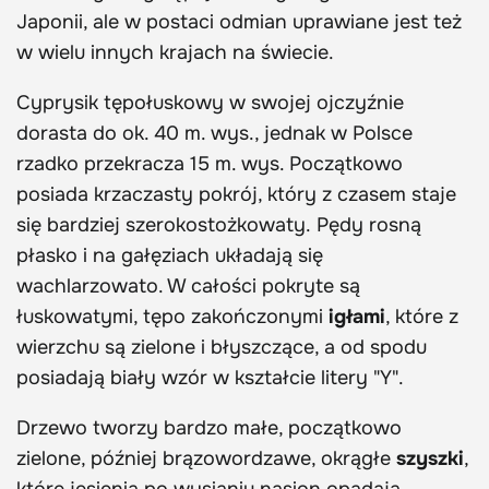
Japonii, ale w postaci odmian uprawiane jest też
w wielu innych krajach na świecie.
Cyprysik tępołuskowy w swojej ojczyźnie
dorasta do ok. 40 m. wys., jednak w Polsce
rzadko przekracza 15 m. wys. Początkowo
posiada krzaczasty pokrój, który z czasem staje
się bardziej szerokostożkowaty. Pędy rosną
płasko i na gałęziach układają się
wachlarzowato. W całości pokryte są
łuskowatymi, tępo zakończonymi
igłami
, które z
wierzchu są zielone i błyszczące, a od spodu
posiadają biały wzór w kształcie litery "Y".
Drzewo tworzy bardzo małe, początkowo
zielone, później brązowordzawe, okrągłe
szyszki
,
które jesienią po wysianiu nasion opadają.