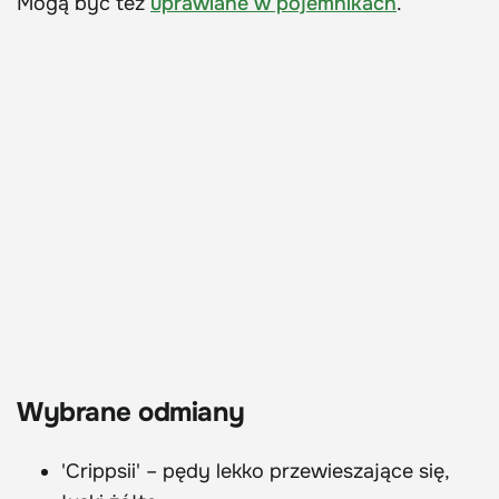
Mogą być też
uprawiane w pojemnikach
.
Wybrane odmiany
'Crippsii' – pędy lekko przewieszające się,