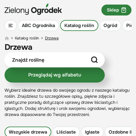
Sklep
ABC Ogrodnika
Katalog roślin
Ogród
Piel
>
Katalog roślin
>
Drzewa
Drzewa
Przeglądaj wg alfabetu
Wybierz idealne drzewa do swojego ogrodu z naszego katalogu
roślin. Znajdziesz tu szczegółowe opisy, piękne zdjęcia i
praktyczne porady dotyczące uprawy drzew liściastych i
iglastych. Dodaj strukturę i urok swojemu ogrodowi, wybierając
drzewa dopasowane do Twojej przestrzeni.
Wszyskie drzewa
Liściaste
Iglaste
Ozdobne liś