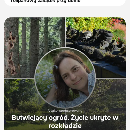
Tulipanowy zakątek przy domu
Artykuł sponsorowany
Butwiejący ogród. Życie ukryte w
rozkładzie