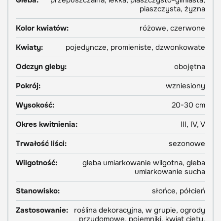
Gleba:
przepuszczalna, lekka, piaszczysto-gliniasta,
piaszczysta, żyzna
Kolor kwiatów:
różowe, czerwone
Kwiaty:
pojedyncze, promieniste, dzwonkowate
Odczyn gleby:
obojętna
Pokrój:
wzniesiony
Wysokość:
20-30 cm
Okres kwitnienia:
III, IV, V
Trwałość liści:
sezonowe
Wilgotność:
gleba umiarkowanie wilgotna, gleba
umiarkowanie sucha
Stanowisko:
słońce, półcień
Zastosowanie:
roślina dekoracyjna, w grupie, ogrody
przydomowe, pojemniki, kwiat cięty,