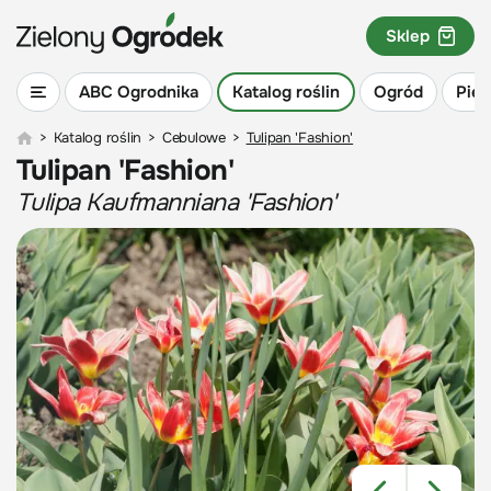
Sklep
ABC Ogrodnika
Katalog roślin
Ogród
Piel
>
Katalog roślin
>
Cebulowe
>
Tulipan 'Fashion'
Tulipan 'Fashion'
Tulipa Kaufmanniana 'Fashion'