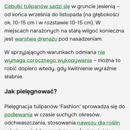
Cebulki tulipanów sadzi się
w gruncie jesienią –
od końca września do listopada (na głębokości
ok. 10-15 cm i w rozstawie 10-15 cm). W
miejscach narażonych na stałą wilgoć konieczna
jest
warstwa drenażu
pod nasadzeniam.
W sprzyjających warunkach odmiana
nie
wymaga corocznego wykopywania
– można to
robić dopiero wtedy, gdy kwitnienie wyraźnie
słabnie.
Jak pielęgnować?
Pielęgnacja tulipanów 'Fashion' sprowadza się do
podlewania
w czasie suchych okresów,
odchwaszczania, stosowania
nawozu dla roślin