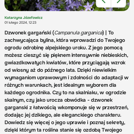
Katarzyna Józefowicz
01 lutego 2024, 12:23
Dzwonek gargański (
Campanula garganica
) | To
zachwycająca bylina, która wprowadzi do Twojego
ogrodu odrobinę alpejskiego uroku. Z jego pomocą
możesz cieszyć się pięknem intensywnie niebieskich,
gwiazdkowatych kwiatów, które przyciągają wzrok
od wiosny aż do późnego lata. Dzięki niewielkim
wymaganiom uprawowym i zdolności do adaptacji w
różnych warunkach, jest idealnym wyborem dla
każdego ogrodnika. Czy to na skalniaku, w ogrodzie
skalnym, czy jako urocza obwódka - dzwonek
garganski z łatwością wkomponuje się w przestrzeń,
dodając jej dzikiego, ale eleganckiego charakteru.
Dowiedz się więcej o jego uprawie i poznaj sekrety,
dzięki którym ta roślina stanie się ozdobą Twojego