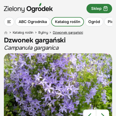
Sklep
ABC Ogrodnika
Katalog roślin
Ogród
Piel
>
Katalog roślin
>
Byliny
>
Dzwonek gargański
Dzwonek gargański
Campanula garganica