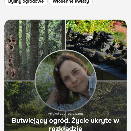
Byliny ogrodowe
Wiosenne kwiaty
Artykuł sponsorowany
Butwiejący ogród. Życie ukryte w
rozkładzie