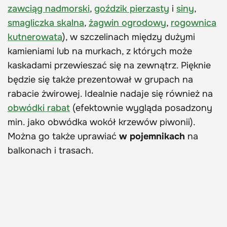
zawciąg nadmorski
,
goździk pierzasty
i
siny
,
smagliczka skalna
,
żagwin ogrodowy
,
rogownica
kutnerowata
), w szczelinach między dużymi
kamieniami lub na murkach, z których może
kaskadami przewieszać się na zewnątrz. Pięknie
będzie się także prezentował w grupach na
rabacie żwirowej. Idealnie nadaje się również na
obwódki rabat
(efektownie wygląda posadzony
min. jako obwódka wokół krzewów piwonii).
Można go także uprawiać
w pojemnikach
na
balkonach i trasach.