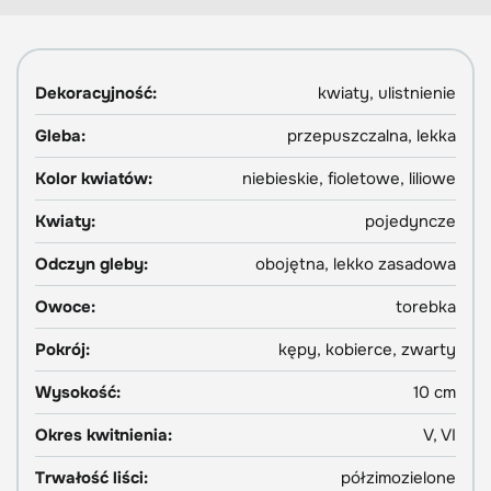
Dekoracyjność:
kwiaty, ulistnienie
Gleba:
przepuszczalna, lekka
Kolor kwiatów:
niebieskie, fioletowe, liliowe
Kwiaty:
pojedyncze
Odczyn gleby:
obojętna, lekko zasadowa
Owoce:
torebka
Pokrój:
kępy, kobierce, zwarty
Wysokość:
10 cm
Okres kwitnienia:
V, VI
Trwałość liści:
półzimozielone