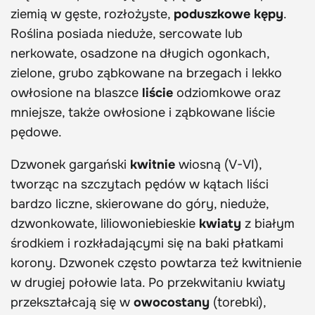
ziemią w gęste, rozłożyste,
poduszkowe kępy
.
Roślina posiada nieduże, sercowate lub
nerkowate, osadzone na długich ogonkach,
zielone, grubo ząbkowane na brzegach i lekko
owłosione na blaszce
liście
odziomkowe oraz
mniejsze, także owłosione i ząbkowane liście
pędowe.
Dzwonek gargański
kwitnie
wiosną (V-VI),
tworząc na szczytach pędów w kątach liści
bardzo liczne, skierowane do góry, nieduże,
dzwonkowate, liliowoniebieskie
kwiaty
z białym
środkiem i rozkładającymi się na baki płatkami
korony. Dzwonek często powtarza też kwitnienie
w drugiej połowie lata. Po przekwitaniu kwiaty
przekształcają się w
owocostany
(torebki),