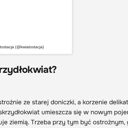
tostacja (@kwiatostacja)
rzydłokwiat?
rożnie ze starej doniczki, a korzenie delika
e skrzydłokwiat umieszcza się w nowym poje
uje ziemią. Trzeba przy tym być ostrożnym,