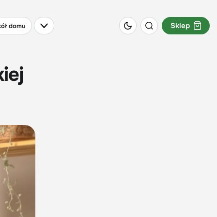
Sklep
ół domu
iej