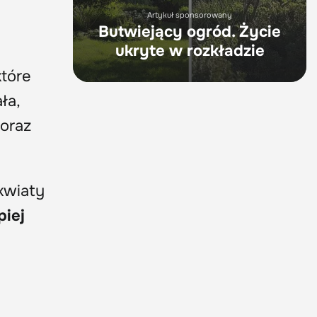
Artykuł sponsorowany
Butwiejący ogród. Życie
ukryte w rozkładzie
które
ła,
 oraz
kwiaty
piej