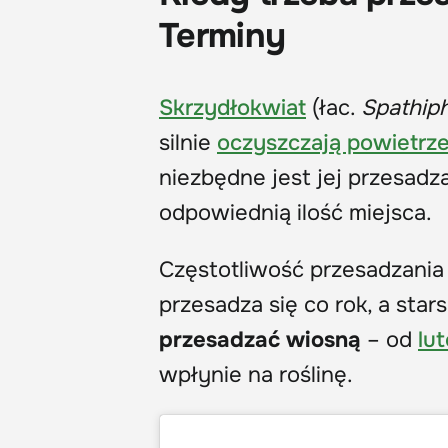
Terminy
Skrzydłokwiat
(łac.
Spathip
silnie
oczyszczają powietrz
niezbędne jest jej przesadz
odpowiednią ilość miejsca.
Częstotliwość przesadzania 
przesadza się co rok, a star
przesadzać wiosną
– od
lu
wpłynie na roślinę.