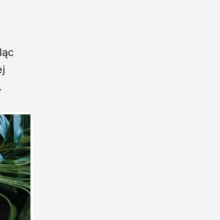
eląc
ej
.