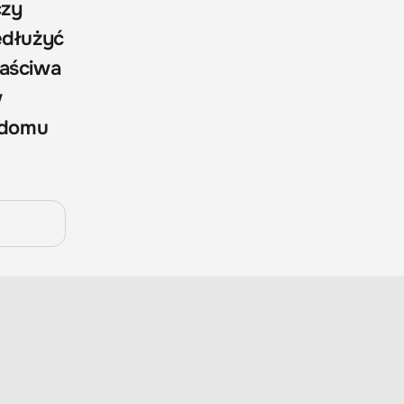
czy
edłużyć
łaściwa
w
w domu