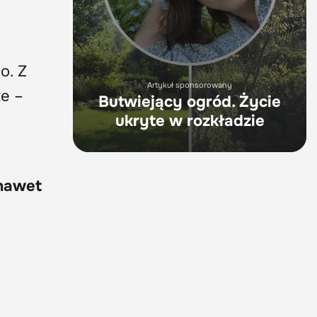
o. Z
Artykuł sponsorowany
ze –
Butwiejący ogród. Życie
ukryte w rozkładzie
 nawet