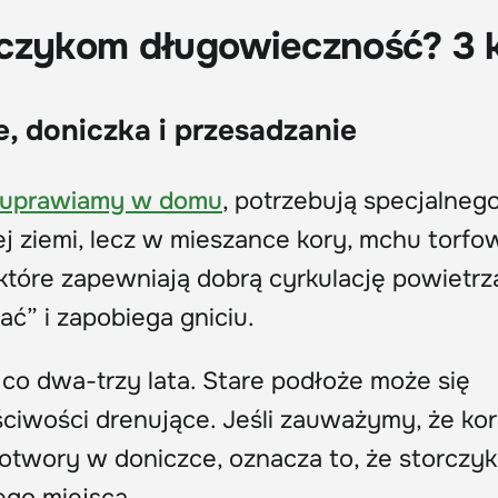
rczykom długowieczność? 3 k
, doniczka i przesadzanie
ej uprawiamy w domu
, potrzebują specjalneg
j ziemi, lecz w mieszance kory, mchu torfo
 które zapewniają dobrą cyrkulację powietrz
ć” i zapobiega gniciu.
co dwa-trzy lata. Stare podłoże może się
ciwości drenujące. Jeśli zauważymy, że ko
otwory w doniczce, oznacza to, że storczyk
go miejsca.