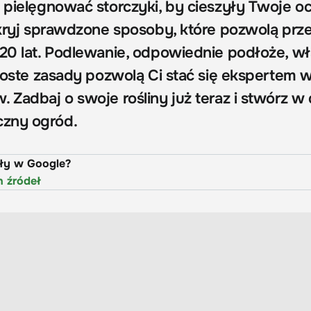
o pielęgnować storczyki, by cieszyły Twoje o
odkryj sprawdzone sposoby, które pozwolą prz
 20 lat. Podlewanie, odpowiednie podłoże, w
proste zasady pozwolą Ci stać się ekspertem 
. Zadbaj o swoje rośliny już teraz i stwórz 
zny ogród.
uły w Google?
h źródeł