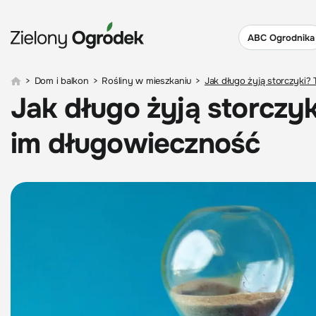
ABC Ogrodnika
>
Dom i balkon
>
Rośliny w mieszkaniu
>
Jak długo żyją storczyki?
Jak długo żyją storczyk
im długowieczność