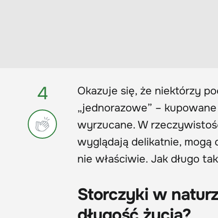
4
Okazuje się, że niektórzy p
„jednorazowe” – kupowane n
wyrzucane. W rzeczywistośc
wyglądają delikatnie, mogą c
nie właściwie. Jak długo ta
Storczyki w natur
długość życia?