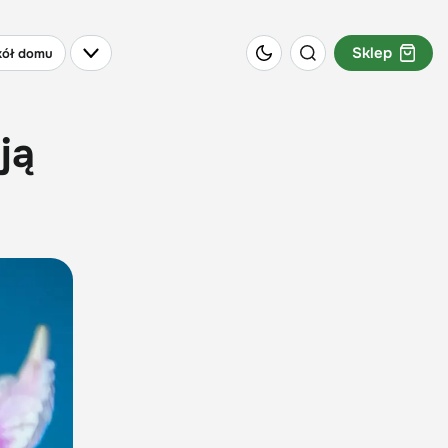
Sklep
ół domu
ją