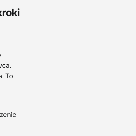
roki
o
wca,
a. To
rzenie