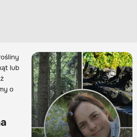
rośliny
ąt lub
aż
amy o
na