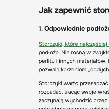
Jak zapewnić sto
1. Odpowiednie podłoże
Storczyki, które najczęści
podłoża. Nie rosną w zwykłe
perlitu i innych materiałów,
pozwala korzeniom „oddycha
Storczyki warto przesadzać 
rozpadać, tracąc swoje właś
zaczynają wychodzić przez 
potrzebuje nowego, większe