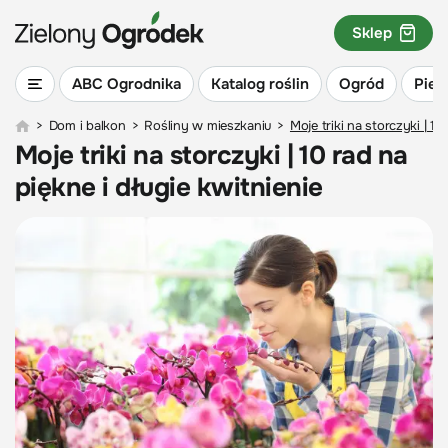
Sklep
ABC Ogrodnika
Katalog roślin
Ogród
Piel
>
Dom i balkon
>
Rośliny w mieszkaniu
>
Moje triki na storczyki | 10
Moje triki na storczyki | 10 rad na
piękne i długie kwitnienie