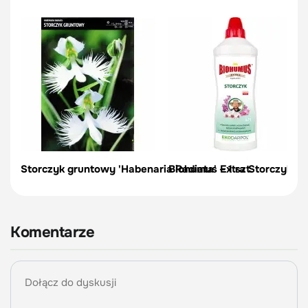
Storczyk gruntowy 'Habenaria Radiata' – 1 szt.
Biohumus Extra Storczyk 70
Komentarze