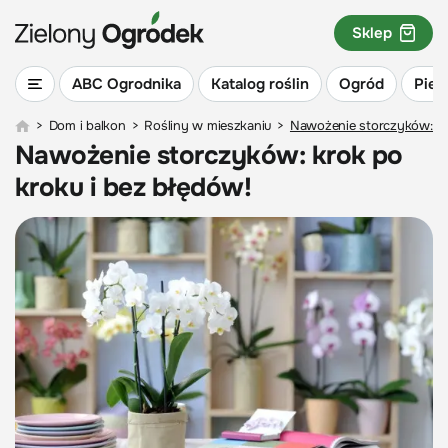
Sklep
ABC Ogrodnika
Katalog roślin
Ogród
Piel
>
Dom i balkon
>
Rośliny w mieszkaniu
>
Nawożenie storczyków: kr
Nawożenie storczyków: krok po
kroku i bez błędów!