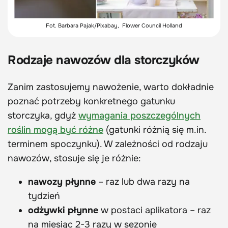
Fot.
Barbara Pajak/Pixabay, Flower Council Holland
Rodzaje nawozów dla storczyków
Zanim zastosujemy nawożenie, warto dokładnie
poznać potrzeby konkretnego gatunku
storczyka, gdyż
wymagania poszczególnych
roślin mogą być różne
(gatunki różnią się m.in.
terminem spoczynku). W zależności od rodzaju
nawozów, stosuje się je różnie:
nawozy płynne
– raz lub dwa razy na
tydzień
odżywki płynne
w postaci aplikatora – raz
na miesiąc 2-3 razy w sezonie