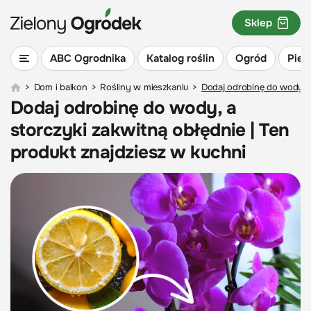
Sklep
ABC Ogrodnika
Katalog roślin
Ogród
Piel
>
Dom i balkon
>
Rośliny w mieszkaniu
>
Dodaj odrobinę do wody, a
Dodaj odrobinę do wody, a
storczyki zakwitną obłędnie | Ten
produkt znajdziesz w kuchni