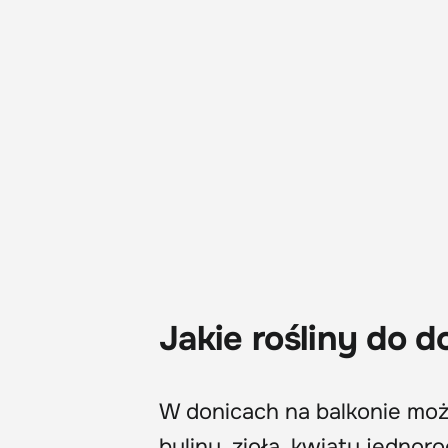
Jakie rośliny do d
W donicach na balkonie możn
byliny, zioła, kwiaty jednor