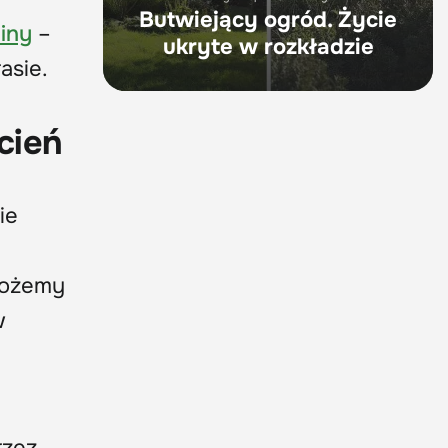
Butwiejący ogród. Życie
iny
–
ukryte w rozkładzie
asie.
cień
ie
 możemy
w