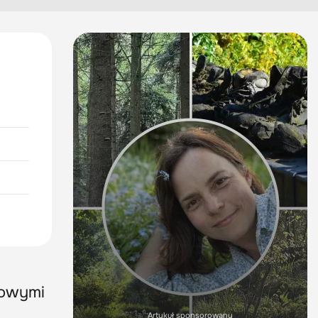
towymi
Artykuł sponsorowany