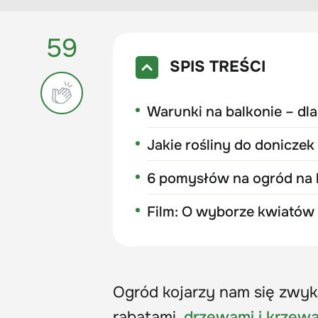
59
SPIS TREŚCI
Warunki na balkonie – dla
Jakie rośliny do doniczek
6 pomysłów na ogród na 
Film: O wyborze kwiatów 
Ogród kojarzy nam się zwykl
rabatami,
drzewami i krzew