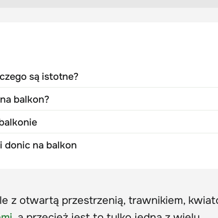
czego są istotne?
 na balkon?
balkonie
i donic na balkon
e z otwartą przestrzenią, trawnikiem, kwia
ami
, a przecież jest to tylko jedna z wielu