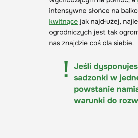
wychodzącym na północ, a
intensywne słońce na balk
kwitnące
jak najdłużej, najl
ogrodniczych
jest tak ogro
nas znajdzie coś dla siebie.
Jeśli dysponujes
sadzonki w jednej
powstanie namias
warunki do rozw