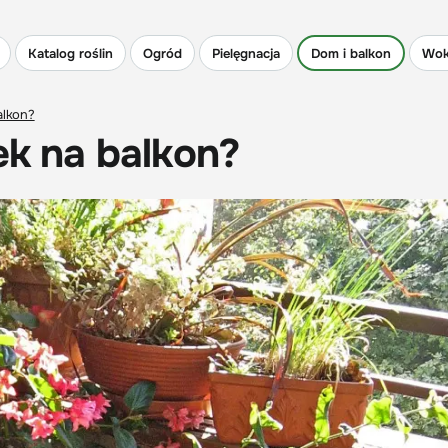
Katalog roślin
Ogród
Pielęgnacja
Dom i balkon
Wok
alkon?
ek na balkon?