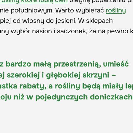
rośliny które lubią cień
ulegną poparzeniu p
onie południowym.
Warto wybierać
rośliny
epiej od wiosny do jesieni. W
sklepach
mny wybór nasion i sadzonek, że na pewno 
z bardzo małą przestrzenią, umieść
 szerokiej i głębokiej skrzyni –
tka rabaty, a rośliny będą miały l
oju niż w pojedynczych doniczkach