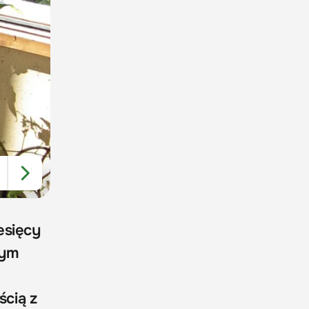
esięcy
nym
ścią z