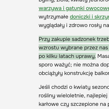
warzywa i gatunki owocow
wytrzymałe
doniczki i skrz
wyglądały i zdrowo rosły naw
Przy zakupie sadzonek trzeb
wzrostu wybrane przez nas r
po kilku latach uprawy.
Masa 
sporo ważyć; nie można dopu
obciążyły konstrukcję balko
Jeśli chodzi o kwiaty sezon
rośliny wieloletnie, najlep
karłowe czy szczepione na p