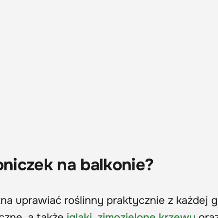
oniczek na balkonie?
a uprawiać roślinny praktycznie z każdej 
oczne, a także
iglaki
,
zimozielone krzewy
ora