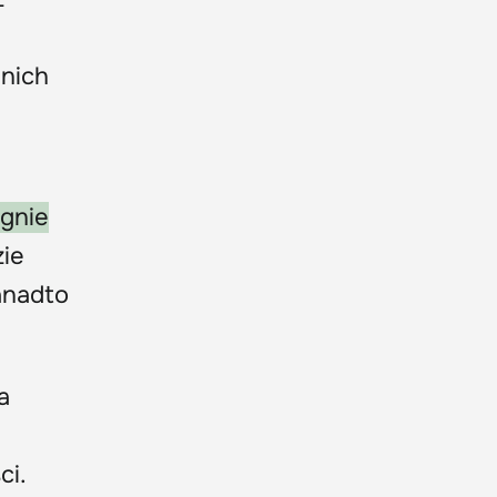
 nich
ągnie
zie
anadto
a
ci.