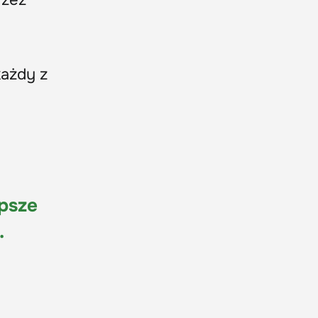
rzez
każdy z
epsze
.