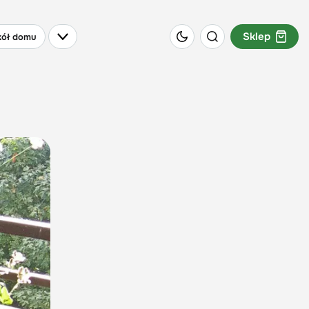
Sklep
ół domu