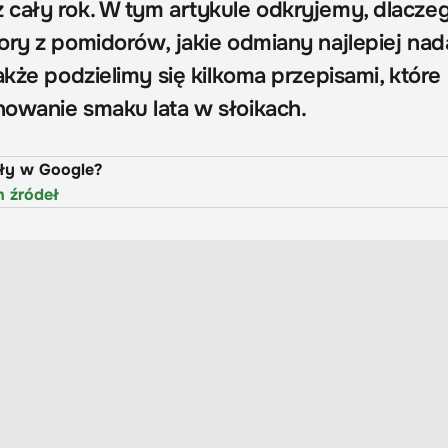
cały rok. W tym artykule odkryjemy, dlacze
ry z pomidorów, jakie odmiany najlepiej nada
akże podzielimy się kilkoma przepisami, które
owanie smaku lata w słoikach.
uły w Google?
h źródeł