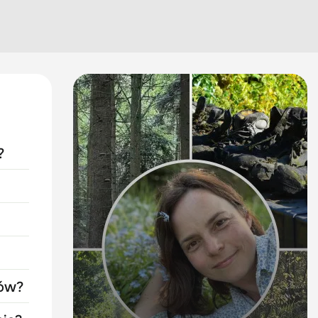
?
rów?