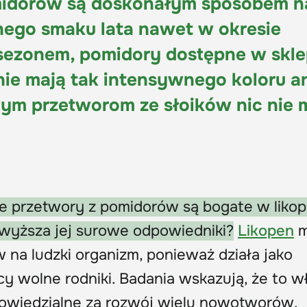
midorów są doskonałym sposobem n
ego smaku lata nawet w okresie
sezonem, pomidory dostępne w skl
nie mają tak intensywnego koloru a
ym przetworom ze słoików nic nie 
że przetwory z pomidorów są bogate w likop
zewyższa jej surowe odpowiedniki?
Likopen
m
na ludzki organizm, ponieważ działa jako
cy wolne rodniki. Badania wskazują, że to w
powiedzialne za rozwój wielu nowotworów.