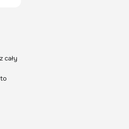
z cały
rto