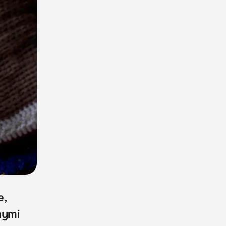
e,
nymi