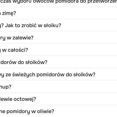
dczas wyboru owoców pomidora do przetworzen
a zimę?
? Jak to zrobić w słoiku?
ory w zalewie?
 w całości?
midorów do słoików?
wy ze świeżych pomidorów do słoików?
chup?
lewie octowej?
ne pomidory w oliwie?