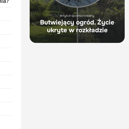
ia?
Artykuł sponsorowany
Butwiejący ogród. Życie
ukryte w rozkładzie