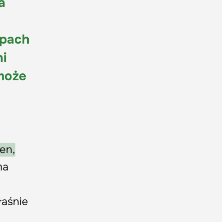
a
epach
ni
może
en,
a
łaśnie