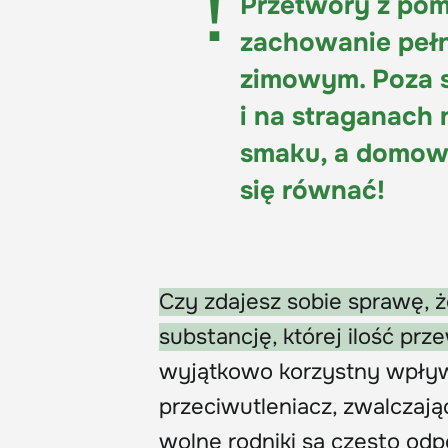
Przetwory z po
zachowanie pełn
zimowym. Poza 
i na straganach 
smaku, a domow
się równać!
Czy zdajesz sobie sprawę, 
substancję, której ilość pr
wyjątkowo korzystny wpływ 
przeciwutleniacz, zwalczają
wolne rodniki są często od