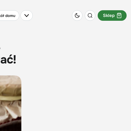
Sklep
ół domu
ać!