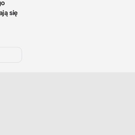
go
ją się