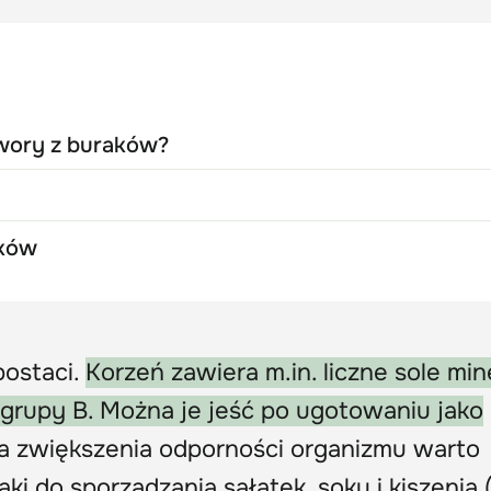
twory z buraków?
aków
postaci.
Korzeń zawiera m.in. liczne sole min
z grupy B. Można je jeść po ugotowaniu jako
a zwiększenia odporności organizmu warto
 do sporządzania sałatek, soku i kiszenia (