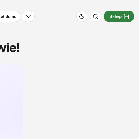
Sklep
ół domu
wie!