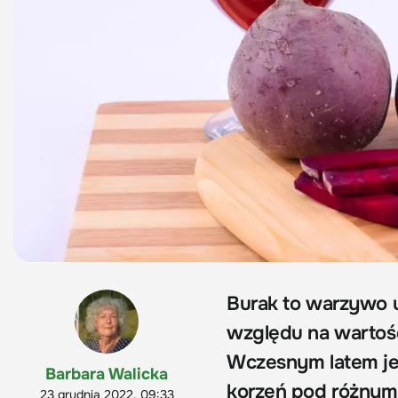
Burak to warzywo u
względu na wartośc
Wczesnym latem jem
Barbara Walicka
korzeń pod różnymi
23 grudnia 2022, 09:33