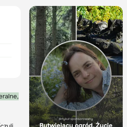
eralne,
Artykuł sponsorowany
Butwiejący ogród. Życie
czyli