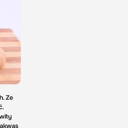
h. Ze
ć.
wity
 zakwas