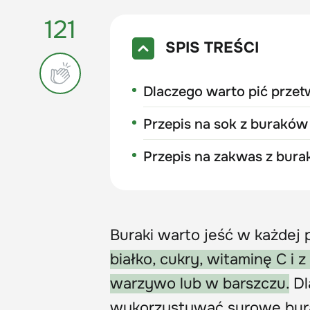
121
SPIS TREŚCI
Dlaczego warto pić prze
Przepis na sok z buraków
Przepis na zakwas z bur
Buraki warto jeść w każdej 
białko, cukry, witaminę C i 
warzywo lub w barszczu.
Dl
wykorzystywać surowe buraki