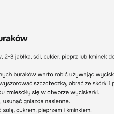
buraków
, 2-3 jabłka, sól, cukier, pieprz lub kminek d
ych buraków warto robić używając wyciska
wyszorować szczoteczką, obrać ze skórki i 
du zmieściły się w otworze wyciskarki.
, usunąć gniazda nasienne.
solą, cukrem, pieprzem i kminkiem.