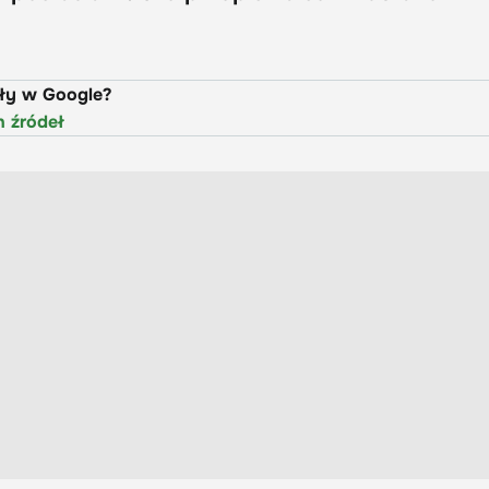
uły w Google?
h źródeł