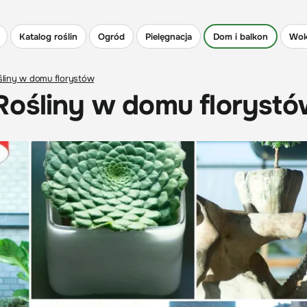
Katalog roślin
Ogród
Pielęgnacja
Dom i balkon
Wok
śliny w domu florystów
Rośliny w domu floryst