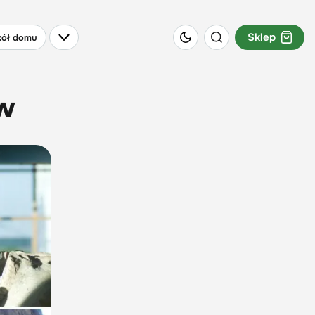
Sklep
ół domu
ów