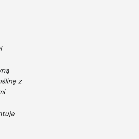
i
wną
oślinę z
mi
ntuje