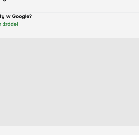
uły w Google?
h źródeł