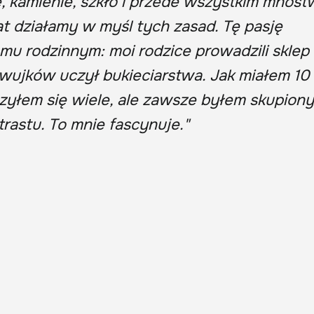
, kamienie, szkło i przede wszystkim mnóst
lat działamy w myśl tych zasad. Tę pasję
u rodzinnym: moi rodzice prowadzili sklep
wujków uczył bukieciarstwa. Jak miałem 10 
zyłem się wiele, ale zawsze byłem skupiony
trastu. To mnie fascynuje."