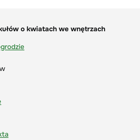
kułów o kwiatach we wnętrzach
grodzie
ów
e
kta