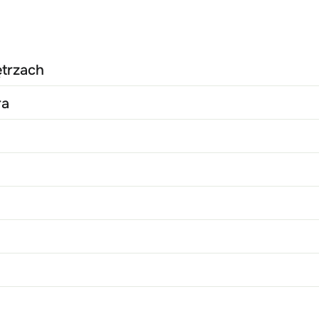
trzach
ra