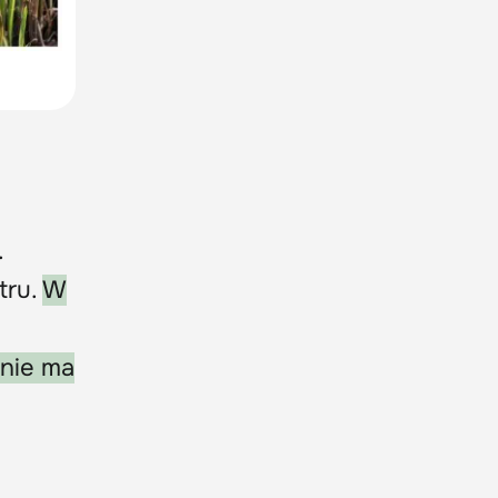
.
tru.
W
 nie ma