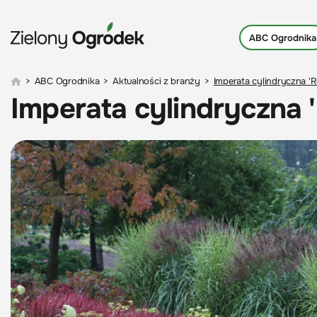
ABC Ogrodnika
>
ABC Ogrodnika
>
Aktualności z branży
>
Imperata cylindryczna '
Imperata cylindryczna 