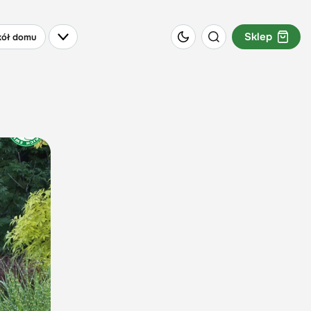
Sklep
ół domu