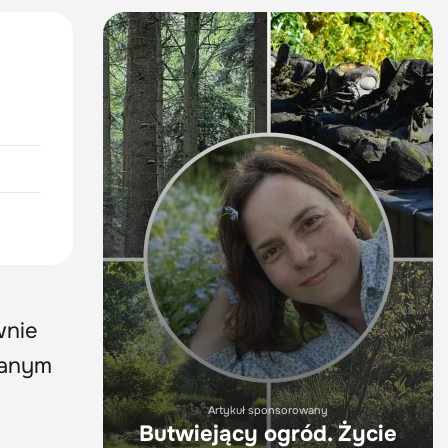
wnie
wanym
Artykuł sponsorowany
Butwiejący ogród. Życie