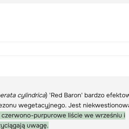
erata cylindrica
) 'Red Baron' bardzo efekto
 sezonu wegetacyjnego. Jest niekwestiono
j czerwono-purpurowe liście we wrześniu i
rzyciągają uwagę.