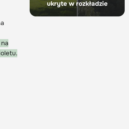
ukryte w rozkładzie
na
 na
oletu.
.