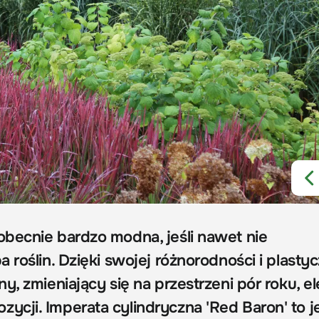
becnie bardzo modna, jeśli nawet nie
 roślin. Dzięki swojej różnorodności i plasty
y, zmieniający się na przestrzeni pór roku, e
cji. Imperata cylindryczna 'Red Baron' to j