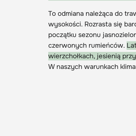
To odmiana należąca do tr
wysokości. Rozrasta się ba
początku sezonu jasnozielon
czerwonych rumieńców.
La
wierzchołkach, jesienią przy
W naszych warunkach klimat