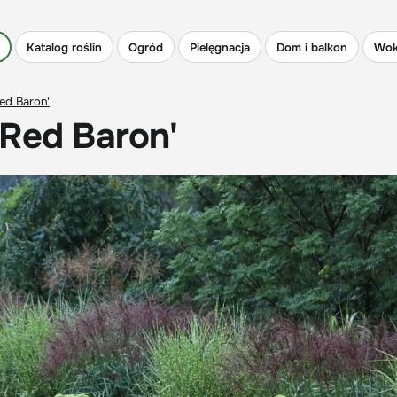
Katalog roślin
Ogród
Pielęgnacja
Dom i balkon
Wok
Red Baron'
'Red Baron'