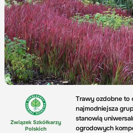
Trawy ozdobne to o
najmodniejsza grupa
stanowią uniwersaln
Związek Szkółkarzy
ogrodowych kompozy
Polskich