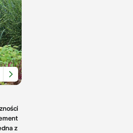
czności
lement
edna z