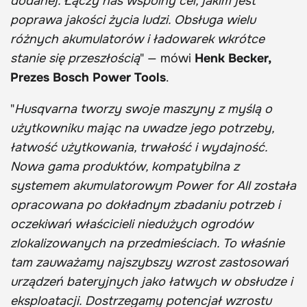
dodanej. Łączy nas wspólny cel, jakim jest
poprawa jakości życia ludzi. Obsługa wielu
różnych akumulatorów i ładowarek wkrótce
stanie się przeszłością
" — mówi
Henk Becker,
Prezes Bosch Power Tools
.
"
Husqvarna tworzy swoje maszyny z myślą o
użytkowniku mając na uwadze jego potrzeby,
łatwość użytkowania, trwałość i wydajność.
Nowa gama produktów, kompatybilna z
systemem akumulatorowym Power for All została
opracowana po dokładnym zbadaniu potrzeb i
oczekiwań właścicieli niedużych ogrodów
zlokalizowanych na przedmieściach. To właśnie
tam zauważamy najszybszy wzrost zastosowań
urządzeń bateryjnych jako łatwych w obsłudze i
eksploatacji. Dostrzegamy potencjał wzrostu