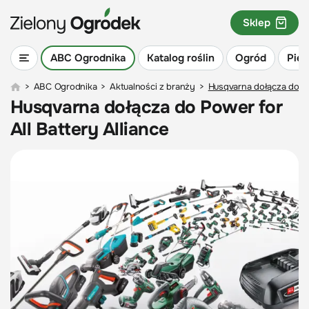
Sklep
ABC Ogrodnika
Katalog roślin
Ogród
Piel
>
ABC Ogrodnika
>
Aktualności z branży
>
Husqvarna dołącza do Pow
Husqvarna dołącza do Power for
All Battery Alliance