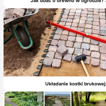
Jak dbać o drewno w ogrodzie? J
Układanie kostki brukowej