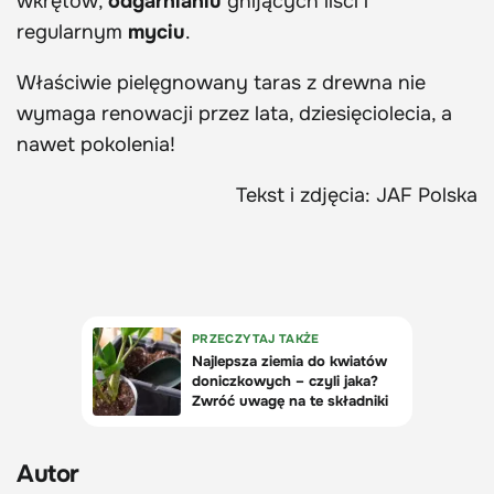
wkrętów,
odgarnianiu
gnijących liści i
regularnym
myciu
.
Właściwie pielęgnowany taras z drewna nie
wymaga renowacji przez lata, dziesięciolecia, a
nawet pokolenia!
Tekst i zdjęcia: JAF Polska
Autor