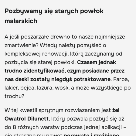
Pozbywamy się starych powłok
malarskich
A jeśli poszarzałe drewno to nasze najmniejsze
zmartwienie? Wtedy należy pomyśleć o
kompleksowej renowacji, którą zaczynamy od
pozbycia się starej powłoki.
Czasem jednak
trudno zidentyfikować, czym posiadane przez
nas deski zostały niegdyś potraktowane
. Farba,
lakier, bejca, lazura, wosk, a może wszystkiego po
trochu?
W tej kwestii sprytnym rozwiązaniem jest
żel
Owatrol Dilunett
, który pozwala pozbyć się aż
do 8 różnych warstw podczas jednej aplikacji –
nie straszne mu nawet
porowate i rzeźbione