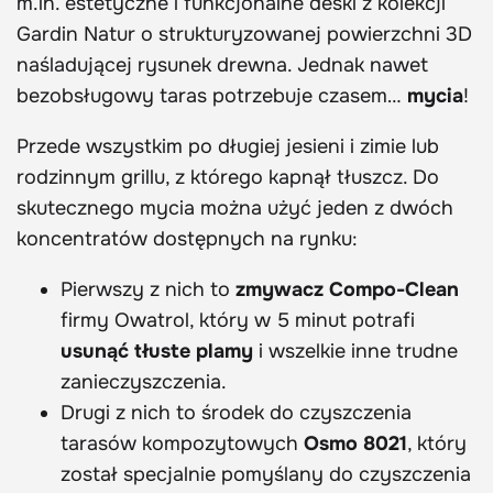
m.in. estetyczne i funkcjonalne deski z kolekcji
Gardin Natur o strukturyzowanej powierzchni 3D
naśladującej rysunek drewna. Jednak nawet
bezobsługowy taras potrzebuje czasem…
mycia
!
Przede wszystkim po długiej jesieni i zimie lub
rodzinnym grillu, z którego kapnął tłuszcz. Do
skutecznego mycia można użyć jeden z dwóch
koncentratów dostępnych na rynku:
Pierwszy z nich to
zmywacz Compo-Clean
firmy Owatrol, który w 5 minut potrafi
usunąć tłuste plamy
i wszelkie inne trudne
zanieczyszczenia.
Drugi z nich to środek do czyszczenia
tarasów kompozytowych
Osmo 8021
, który
został specjalnie pomyślany do czyszczenia