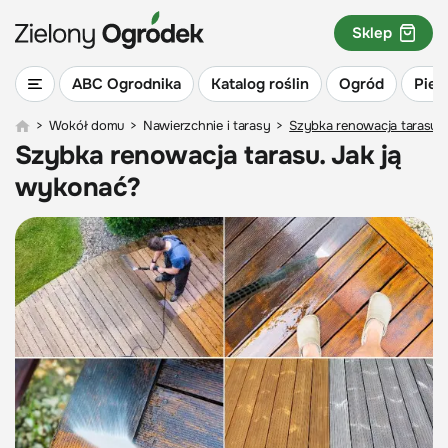
Sklep
ABC Ogrodnika
Katalog roślin
Ogród
Piel
>
Wokół domu
>
Nawierzchnie i tarasy
>
Szybka renowacja tarasu. 
Szybka renowacja tarasu. Jak ją
wykonać?