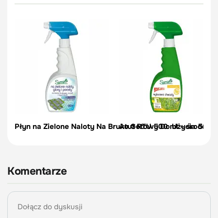
Płyn na Zielone Naloty Na Bruku Gotowy Do Użycia 500 
Atut RTU 500 ml – środek n
Komentarze