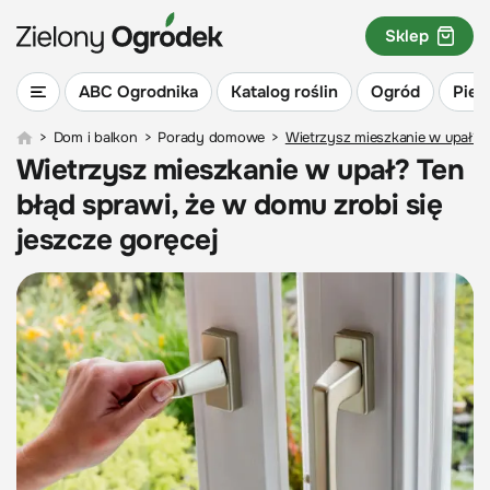
Sklep
ABC Ogrodnika
Katalog roślin
Ogród
Piel
>
Dom i balkon
>
Porady domowe
>
Wietrzysz mieszkanie w upał? T
Wietrzysz mieszkanie w upał? Ten
błąd sprawi, że w domu zrobi się
jeszcze goręcej