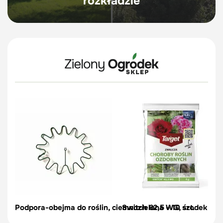
rozkładzie
Podpora-obejma do roślin, ciemnozielona – 10 szt.
Switch 62,5 WG, środek na c