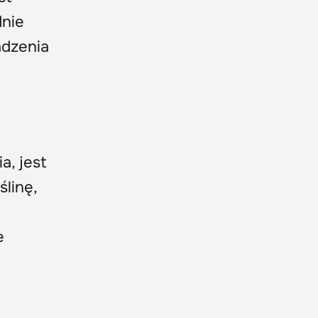
dnie
adzenia
a, jest
linę,
e