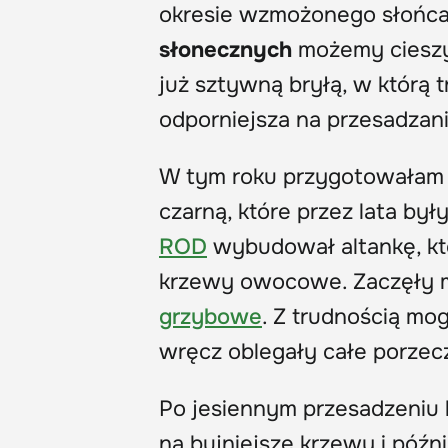
okresie wzmożonego słońca
słonecznych
możemy cieszyć
już sztywną bryłą, w którą tr
odporniejsza na przesadzani
W tym roku przygotowałam
czarną, które przez lata był
ROD
wybudował altankę, któr
krzewy owocowe. Zaczęły m
grzybowe
. Z trudnością mog
wręcz oblegały całe porzecz
Po jesiennym przesadzeniu 
na bujniejsze krzewy i późn