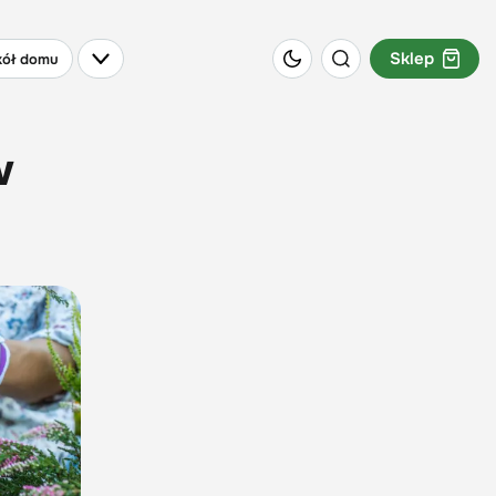
Sklep
ół domu
w