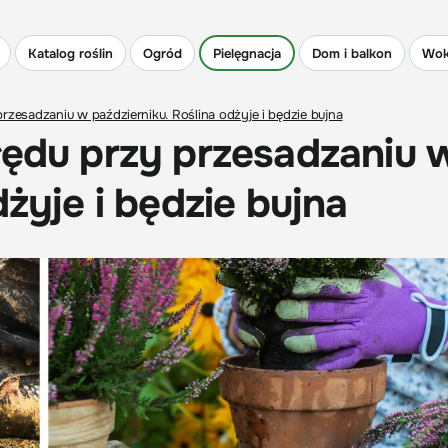
Katalog roślin
Ogród
Pielęgnacja
Dom i balkon
Wok
rzesadzaniu w październiku. Roślina odżyje i będzie bujna
łędu przy przesadzaniu 
dżyje i będzie bujna