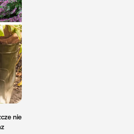
zcze nie
az