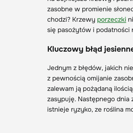
zasobne w promienie słonec
chodzi? Krzewy
porzeczki
ni
się pasożytów i podatności
Kluczowy błąd jesienn
Jednym z błędów, jakich ni
z pewnością omijanie zasob
zalewam ją pożądaną ilości
zasypuję. Następnego dnia
istnieje ryzyko, ze roślina m