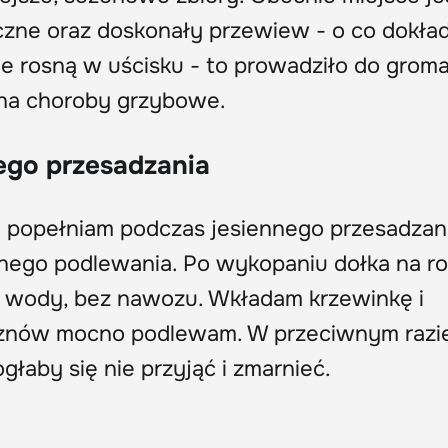
zne oraz doskonały przewiew - o co dokła
e rosną w uścisku - to prowadziło do grom
 na choroby grzybowe.
ego przesadzania
e popełniam podczas jesiennego przesadzani
nego podlewania. Po wykopaniu dołka na roś
ą wody, bez nawozu. Wkładam krzewinkę i
 znów mocno podlewam. W przeciwnym razi
ogłaby się nie przyjąć i zmarnieć.