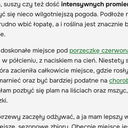
, suszy czy też dość
intensywnych promie
 się nieco wilgotniejszą pogoda. Podłoże n
udno wbić łopatę, a i roślina jest znacznie 
e.
 doskonałe miejsce pod
porzeczkę czerwon
y w półcieniu, z naciskiem na cień. Niestety 
a zacieniła całkowicie miejsce, gdzie rosł
arnieć oraz być bardziej podatne na
choro
łam pozbyć się plam na liściach oraz mszyc,
ki.
krzewy zaczęły odżywać, a ja mam lepszy 
iejsze, sezonowe zbiory. Obecnie miejsce je