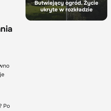
Butwiejący ogród. Życie
ukryte w rozkładzie
ania
ówno
je
? Po