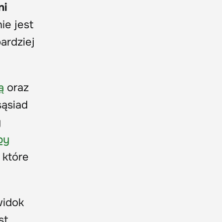
ni
ie jest
bardziej
ą
oraz
sąsiad
y
by
 które
widok
st